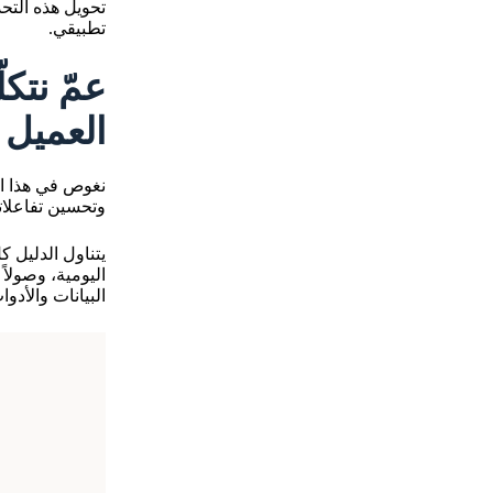
تحويل هذه التح
تطبيقي.
عمّ نتك
العميل (CX)”
نغوص في هذا ا
وتحسين تفاعلات
يتناول الدليل ك
اليومية، وصولاً
البيانات والأدو