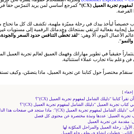
فهوم تجربة العميل (CX)”
كمرجع أساسي لمن يريد التمرّس حقاً في ه
ا الفرصة.
تاب خصيصاً ليأخذ بيدك في رحلة مميّزة ملهمة، تكشف لك كل ما تحتاج 
يل إيجابية بفعالية لترتقي بمنتجاتك وخدماتك الرقمية إلى مستويات غي
الم الأعمال اليوم، ألا وهي: “
لقد تخطّى التنافس حدود السعر والجودة، 
والنمو
“.
تثماراً حقيقياً في تطوير مهاراتك وفهمك العميق لعالم تجربة العميل المت
فن وعلم بناء تجارب عملاء استثنائية.
 سنقدّم مختصراً حول كتابنا عن تجربة العميل، ماذا يتضمّن، وكيف تستف
إخفاء
 تقرأ كتابنا “دليلك الشامل لمفهوم تجربة العميل (CX)”؟
في كتاب تجربة العميل “دليلك الشامل لمفهوم تجربة العميل (CX)”؟
ك الشامل لمفهوم تجربة العميل (CX)”: ماذا ستجد في صفحات هذا الدليل؟
 تجربة العميل: عددها ونبذة مختصرة عن محتوى كل فصل
: مقدمة عن تجربة العميل
الأول: رحلة العميل والمراحل المكوّنة لها
الثاني: خطوات إنشاء خريطة رحلة العميل