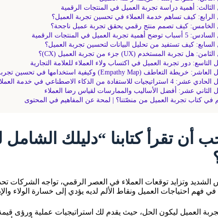
الثالث: أهمية دراسة تجربة العميل في المنتجات الرقمية
الرابع: كيف تساهم خدمة العملاء في تحسين تجربة العميل؟
الخامس: كيف تصمم منتج رقمي يحقق تجربة عميل ناجحة؟
ضح أهمية تجربة العميل في المنتجات الرقمية
السابع: كيف تستفيد من تحليل البيانات لتحسين تجربة العميل؟
ن: هل تجربة المستخدم (UX) جزء من تجربة العميل (CX)؟
 التاسع: دور تجربة العميل في اكتساب ولاء العملاء للعلامة التجارية
: خريطة التعاطف (Empathy Map) وكيفية استخدامها في تحسين تجربة العميل
 استراتيجيات للاستفادة من الذكاء الاصطناعي في خدمة العملاء
 الثاني عشر: أفضل الأساليب والممارسات لقياس رضا العملاء
م في كتاب تجربة العميل من منصّتنا؟ | لمحة عن المفاهيم في المحتوى
جب أن تقرأ كتابنا “دليلك الشامل 
الشديد وتزايد توقعات العملاء في العصر الرقمي، تواجه الشركات تح
في فهم احتياجات العميل ونقاط الألم لديه يؤدي إلى خسارة الولاء والإير
تجربة العميل ليكون الحل، حيث يقدم لك استراتيجيات عملية ورؤى قي