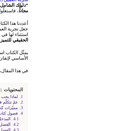
“دليلك الشامل لم
مجاناً
، فاستغلّو
أعددنا هذا الك
جعل تجربة العم
استثناء لها في ع
الحقيقي للتميز 
يمثّل الكتاب اس
الأساسي لإتقان 
في هذا المقال،
المحتويات
1.
لماذا يجب أن
2.
عمّ نتكلّم 
3.
مميّزات كتاب “دليل
4.
فصول كتاب
4.1.
المدخل
4.2.
الفصل 
4.3.
الفصل 