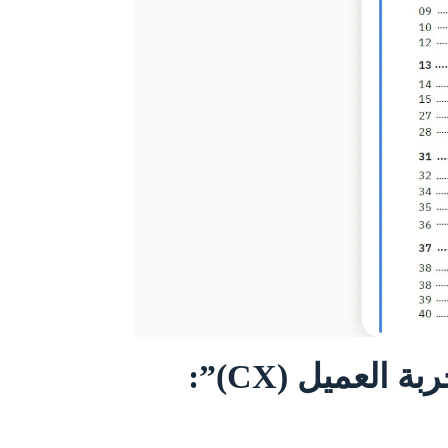
مميّزات كتاب “دليلك الشامل لمفهوم تجربة العميل (CX)”: