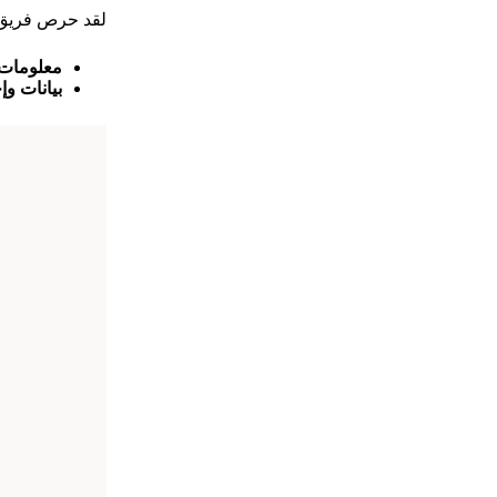
لقد حرص فريق ا
معلومات 
بيانات و