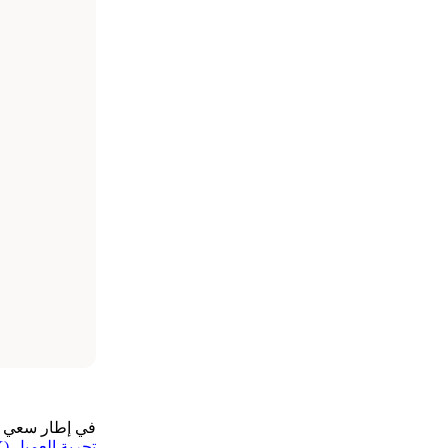
في إطار سعي 
تجربة العميل (Customer Experience – CX)