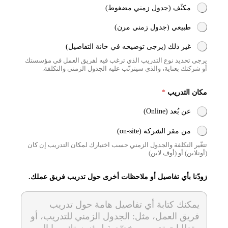
م
مكثّف (جدول زمني مضغوط)
س
ت
طبيعي (جدول زمني مرن)
و
ى
غير ذلك (يرجى توضيحه في خانة التفاصيل)
*
يرجى تحديد نوع التدريب الذي ترغب فيه لفريق العمل في مؤسستك
أو شركتك بعناية، والذي سيترتّب عليه الجدول الزمني والتكلفة.
مكان التدريب
*
عن بُعد (Online)
من مقر الشركة (on-site)
تتغّير التكلفة والجدول الزمني حسب اختيارك لمكان التدريب إن كان
(أونلاين) أو (أوف لاين)
زودّنا بأي تفاصيل أو ملاحظات أخرى حول تدريب فريق عملك.