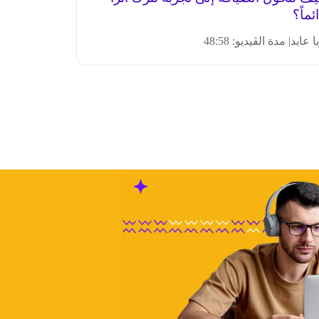
ئماً؟
ا عابد
| مدة الڤيديو: 48:58