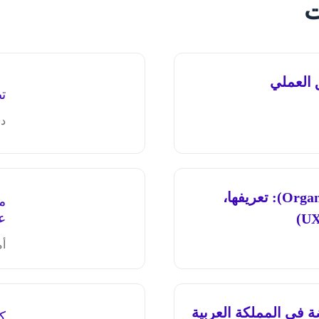
ت
تص
د.
الهياكل التنظيمية (Organizational Structures): تعريفها،
م
ع
أم
مع شركة CXHUB القابضة في المملكة العربية
كي