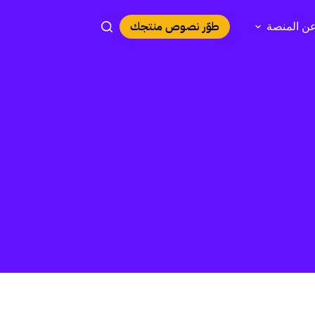
طوّر نصوص منتجك
ن المنصة