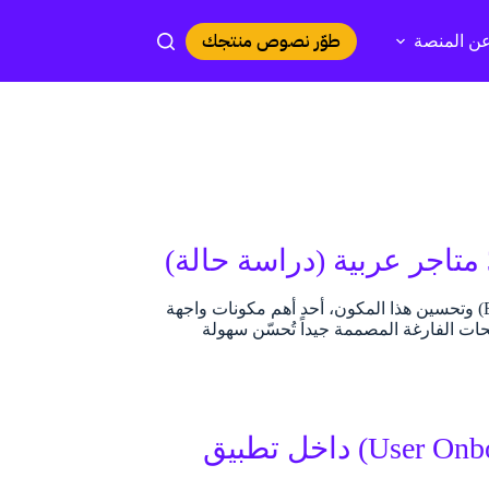
طوّر نصوص منتجك
ن المنصة
في هذا المقال، ستجدون تطبيقات عملية لكتابة وتصميم الحالات الفارغة (Empty States) وتحسين هذا المكون، أحد أهم مكونات واجهة
ونها؛ إلا أن الصفحات الفارغة المصممة جيداً تُحسّن سهولة
✍️ دراسة حالة تحسين تأهيل المستخدم (User Onboarding) داخل تطبيق