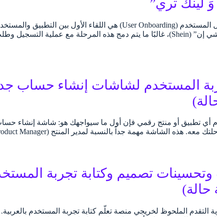
َ لينك تري”
تُعد مرحلة تأهيل المستخدم (User Onboarding) هي اللقاء الأول
ربة المستخدم لشاشات إنشاء حساب جدي
الة)
 هذه الشاشة مهمة جداً بالنسبة لمدير المنتج (Product Manager) أو المسؤول عن تصميمه.…
تحسينات تصميم وكتابة تجربة المستخدم
رؤية التقدم الملحوظ لخريجي منصة تعلّم كتابة تجربة المستخدم بالعربي