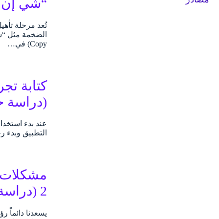
“شي إن و
Copy) في…
كتابة تج
(دراسة ح
التطبيق وبدء رحلتك معه.
مشكلات و
2 (دراسة حالة)
يسعدنا دائماً 