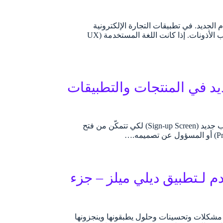
 بين التطبيق والمستخدم الجديد. في تطبيقات التجارة الإلكترونية
الضخمة مثل “شي إن” (Shein)، غالبًا ما يتم دمج هذه المرحلة مع عملية التسجيل وطلب الأذونات. إذا كانت اللغة المستخدمة (UX
د في المنتجات والتطبيقات
عند بدء استخدام أي تطبيق أو منتج رقمي فإن أول ما سيواجهك هو: شاشة إنشاء حساب جديد (Sign-up Screen) لكي تتمكّن من فتح
 لـتطبيق ديلي ميلز – جزء
ة. مشكلات وتحسينات وحلول يطبقونها وينجزونها