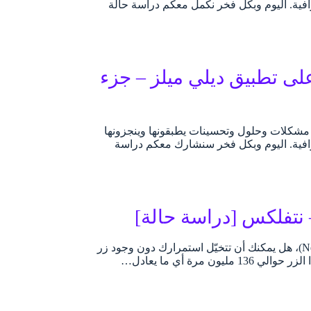
فية. اليوم وبكل فخر نكمل معكم دراسة حالة
ى تطبيق ديلي ميلز – جزء
ة. مشكلات وحلول وتحسينات يطبقونها وينجزونها
رافية. اليوم وبكل فخر سنشارك معكم دراسة
 نتفلكس [دراسة حالة]
بينما تشاهد مسلسلك المفضّل على إحدى منصات البث الإلكترونية مثل نتفلكس (Netflix)، هل يمكنك أن تتخيّل استمرارك دون وجود زر
ة أي ما يعادل…