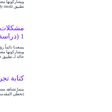
ويشاركونها معن
تطبيق Daily mealz التي…
مشكلات و
1 (دراسة حالة)
يسعدنا دائماً 
ويشاركونها معن
حالة لـ تطبيق Daily mealz…
كتابة تج
(تخطّي المقدمة)؟ ت