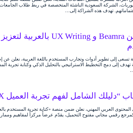
يورباث، الشركة السعودية الناشئة المتخصصة في ربط طلاب الجامعات با
تماماتهم. تهدف هذه الشراكة إلى…
شراكة بين Beamra و X Writing
م
بالعربية تهدف إلى دمج التخطيط الاستراتيجي بالتحليل الذكي وكتابة تجربة
…
دليلك الشامل لفهم تجربة العميل CX” للتحميل مجانًا
لمحتوى العربي المهني، نعلن ضمن منصة «كتابة تجربة المستخدم بالع
يل (CX)” كمرجع رقمي مجاني مفتوح التحميل، يقدّم عرضاً مركزاً لمفاهيم وم