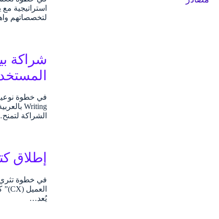
استراتيجية مع 
لتخصصاتهم واه
المستخد
Writing 
الشراكة لتمنح
إطلاق كتاب “
في خطوة تثري ا
العم
يُعد…