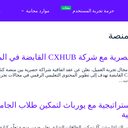
محدّث
حزمة تجربة المستخدم
موارد مجانية
ع
لمنصة
CXH القابضة في المملكة العربية السعودية
رات…
تراتيجية مع يورباث لتمكين طلاب الج
ية
لتزامًا مشتركًا بتمكين الطاقات الشابة، نعلن ضمن منصة تعلّم كتابة