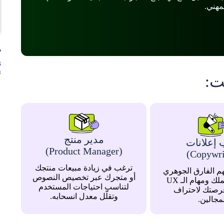
مهني.
ه
ت
ت
ت:
مدير منتج
 إعلانات
(Product Manager)
ترغب في زيادة مبيعات منتجك
 الفارق الجوهري
أو متجرك عبر تخصيص النصوص
بين مهام عملك ومهام الـ UX
لتناسب احتياجات المستخدم
Wr وفرصتك لاحتراف
وتقلّل معدل انسحابه.
مجالين.