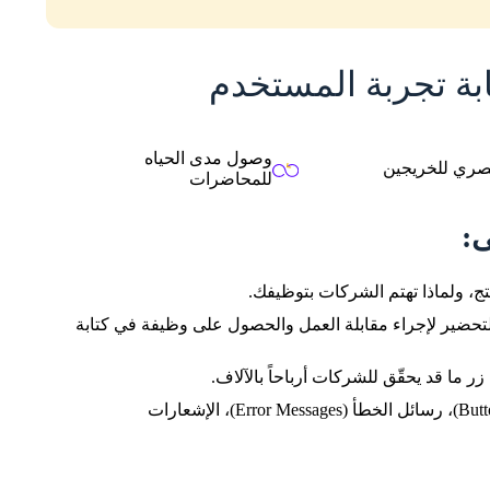
بة تجربة المستخدم
وصول مدى الحياه
ري للخريجين
للمحاضرات
ى:
ج، ولماذا تهتم الشركات بتوظيفك.
ن الصفر، وخطوات التحضير لإجراء مقابلة العمل والحصول على وظيفة في كتابة
ر ما قد يحقّق للشركات أرباحاً بالآلاف.
حمّل منهج الدورة & واحصل على أي تحديثات
كتابة أبرز مكونات واجهة الاستخدام مثل: الأزرار (Buttons)، رسائل الخطأ (Error Messages)، الإشعارات
مستقبلية تخص الدورة
سنرسل لك المنهج الكامل للدورة التأسيسية في كتابة تجربة المستخدم
يمكنك الاطلاع عليه في أي وقت
الاسم ثنائي
*