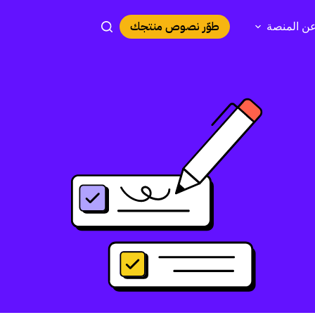
طوّر نصوص منتجك
ن المنصة