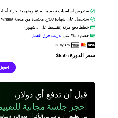
ستدرس أساسيات تصميم المنتج ومنهجية إجراء أبحاث 
ستحصل على شهادة تخرّج معتمدة من منصة UX Writing بالعربية.
خطط دفع مرنة (تقسيط على 3 شهور)
خصم 25% على
تدريب فرق العمل
سعر الدورة: 650$
احجز 
قبل أن تدفع أي دولار،
احجز جلسة مجانية للتقييم
من الطبيعي أن ترغب في التأكد أن هذه الدورة مناسب