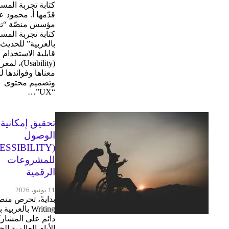
كتابة تجربة المس
قدّمها أ. محمود ع
مؤسس منصّة “تعل
كتابة تجربة المس
بالعربية” للحديث
قابلية الاستخدام
(Usability)، لم
معناها وفوائدها لب
وتصميم محتوى
“UX”…
تحقيق إمكانية
الوصول
للمشروعات
الرقمية
11 يونيو، 2026
Writing بالعرب
دائم على المشار
الأيام العالمية ال