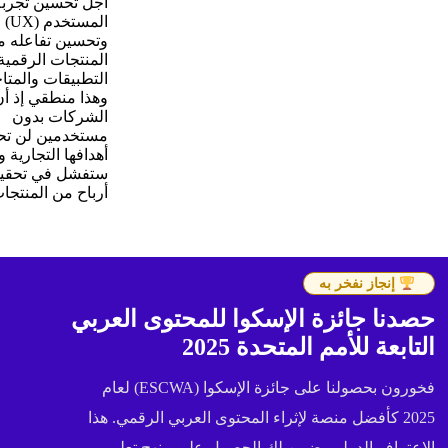
أجل تحسين تجربة
المستخدم (UX)
وتحسين تفاعله م
المنتجات الرقمية 
التطبيقات والمتا
وهذا منطقي إذ أ
الشركات بدون
مستخدمين لن تح
أهدافها التجارية و
ستفشل في تحقي
أرباح من المنتج
إنجاز نفخر به
حصدنا جائزة الإسكوا للمحتوى العربي
التابعة للأمم المتحدة 2025
فخورون بحصولنا على جائزة الإسكوا (ESCWA) لعام
2025 كأفضل منصة لإثراء المحتوى العربي الرقمي. هذا
الاعتراف الدولي يضمن لك الحصول على منهج تعليمي