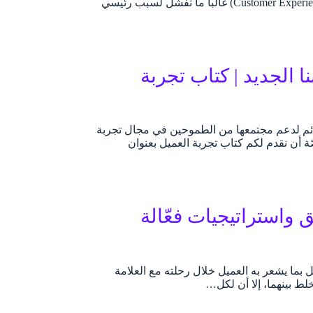
الاستراتيجية. فقد أثبتت دراسات عديدة أن مبادرات تجربة العميل (Customer Experience Initiatives – CX) غالباً ما تفشل لسبب رئيسي
 الجديد | كتاب تجربة
بة تجربة المستخدم بالعربية (UX Writing بالعربية)“ الدائم لدعم مجتمعها من الطموحين في مجال تجربة
نحن فريق المنصّة أن نقدم لكم كتاب تجربة العميل بعنوان
 واستراتيجيات فعّالة
 بما يشعر به العميل خلال رحلته مع العلامة
لط بينهما، إلا أن لكل…