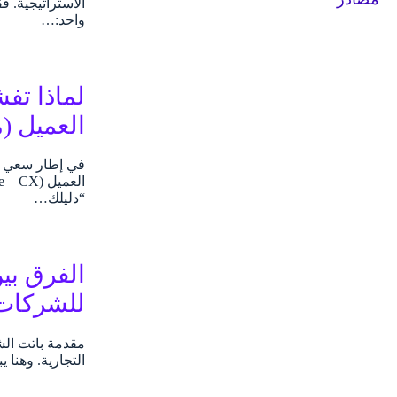
واحد:…
لماذا تف
العميل (
“دليلك…
الفرق بي
للشركات 
مقدمة باتت الشر
التجارية. وهنا 