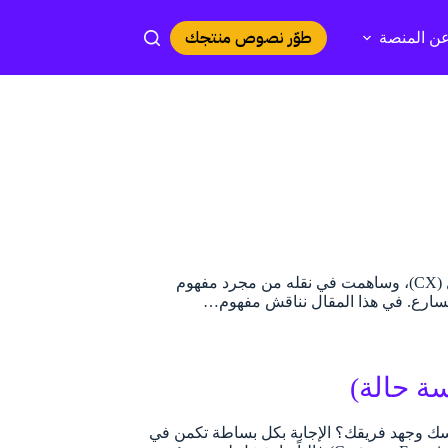
طوّر نصوص منتجك
ن المنصة
منذ 6 أعوام أحدثت جائحة كورونا تحوّلاً جذرياً في نظرة الشركات لمفهوم تجربة العميل (CX)، وساهمت في نقله من مجرد مفهوم
سارع. في هذا المقال نناقش مفهوم…
سة حالة)
ماسك وجهد فريقك؟ الإجابة بكل بساطة تكمن في