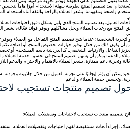
عندما يكون التصميم عالي الجودة ويوفر تجرِبة مرضية، يبني ذلك ثقة الع
ستخدام: يعد تصميم المنتج بطريقة سهلة الاستخدام أمرًا هاماً لتحسين 
خدم واضحة ومفهومة، يشعر العملاء بالراحة والثقة أثناء استخدام المن
.
ياجات العميل: يعد تصميم المنتج الذي يلبي بشكل دقيق احتياجات العملاء
ق المنتج مع رغبات العملاء ويحل مشاكلهم ويوفر فوائد فعّالة، يشعر الع
م.
التجربة الشخصية: عندما يتيح تصميم المنتج التفاعل مع العملاء ويوفر
ن أن يكون ذلك من خلال توفير خيارات تخصيص المنتج، أو إضافة تكنولوج
عزيز التفاعل والارتباط الشخصي. كـ الدردشة باسم المستخدم أو تخصيص 
ملاء والدعم: يمكن أن يسهم تصميم المنتج في تحسين خدمة العملاء وا
الة وتجربة دعم ممتازة، يشعر العملاء بالاهتمام والاحترام والدعم اللا
جيد يمكن أن يؤثر إيجابيًا على تجربة العميل من خلال جاذبيته وجودته، 
ة، وتحسين خدمة العملاء والدعم.
حول تصميم منتجات تستجيب لاحت
ئح لتصميم منتجات تستجيب لاحتياجات وتفضيلات العملاء:
عملاء: إجراء أبحاث مستفيضة لفهم احتياجات وتفضيلات العملاء. استخد