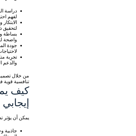
دراسة ال
لفهم احتي
الابتكار 
لتحقيق ذ
بساطة وس
واضحة لت
جودة المن
لاحتياجات
تجرِبة مت
والدعم ال
من خلال تصميم 
تنافسية قوية ف
كيف يمك
إيجابي
يمكن أن يؤثر ت
جاذبية و