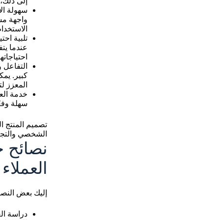
إلى ذلك، 
سهولة الا
واجهة مست
الاستخدام
تلبية احت
عندما يتف
احتياجاته
التفاعل و
كبير. يمك
المعزز لت
خدمة الع
سهلة وفعّ
تصميم المنتج ال
الشخصي والتجرب
نصائح 
العملاء
إليك بعض النصا
دراسة ال