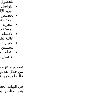
للحصول ع
التواصل 
البريد ال
تخصيص الم
المختلفة 
التجربة 
المستخدم
الاهتمام 
عالية لتل
اختبار ا
لتحسين و
التعلم ا
الاعتبار 
تصميم منتج ممت
من خلال تقديم 
فالنجاح يكمن ف
في النهاية، تح
هذه العناصر، يم