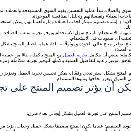
سوق والعملاء: تبدأ عملية التحسين بفهم السوق المستهدفة والعملاء ال
اجات العملاء وتفضيلاتهم وتحليل المنافسة الموجودة.
والإبداع: إنشاء تصميم مبتكر لجذب العملاء وإثارة اهتمامهم. يمكن استخد
لك.
هولة الاستخدام: المنتج سهل الاستخدام ويوفر تجربة سلسة للعملاء. 
جنب أي صعوبات في الاستخدام.
تج: توفير منتج عالي الجودة وموثوقًا به. لذا، عملية اختبار المنتج بشك
 العملاء.
كاملة: ينبغي أن تتكامل
تجرِبة العميل
مع المنتج بأكمله، بدءًا من عملية
لاحق. توفير رعاية لتفاصيل العملية بأكملها لتوفير تجربة متكاملة ومرض
المنتج بشكل استراتيجي وفعّال، يمكن تحسين تجربة العميل وتعزيز رض
ي السوق ويعزز نجاحها ونموها المستدام.
ن أن يؤثر تصميم المنتج على تج
صميم المنتج على تجربة العميل بشكل إيجابي بعدة طرق:
جودة التصميم: عندما يكون المنتج مصممًا بشكل جميل وجذاب، يزيد من 