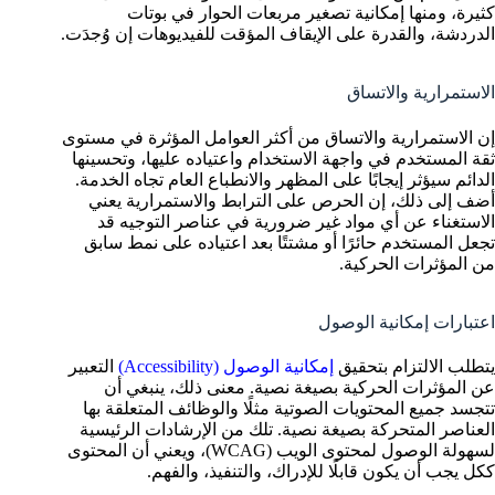
كثيرة، ومنها إمكانية تصغير مربعات الحوار في بوتات
الدردشة، والقدرة على الإيقاف المؤقت للفيديوهات إن وُجدَت.
الاستمرارية والاتساق
إن الاستمرارية والاتساق من أكثر العوامل المؤثرة في مستوى
ثقة المستخدم في واجهة الاستخدام واعتياده عليها، وتحسينها
الدائم سيؤثر إيجابًا على المظهر والانطباع العام تجاه الخدمة.
أضف إلى ذلك، إن الحرص على الترابط والاستمرارية يعني
الاستغناء عن أي مواد غير ضرورية في عناصر التوجيه قد
تجعل المستخدم حائرًا أو مشتتًا بعد اعتياده على نمط سابق
من المؤثرات الحركية.
اعتبارات إمكانية الوصول
يتطلب الالتزام بتحقيق
إمكانية الوصول (Accessibility)
التعبير
عن المؤثرات الحركية بصيغة نصية. معنى ذلك،
ينبغي أن
تتجسد جميع المحتويات الصوتية مثلًا والوظائف المتعلقة بها
العناصر المتحركة بصيغة نصية. تلك من الإرشادات الرئيسية
لسهولة الوصول لمحتوى الويب (WCAG)، ويعني أن المحتوى
ككل يجب أن يكون قابلًا للإدراك، والتنفيذ، والفهم.