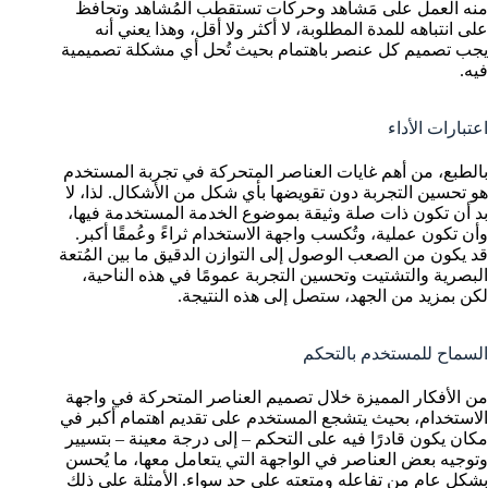
منه العمل على مَشاهد وحركات تستقطب المُشاهد وتحافظ
على انتباهه للمدة المطلوبة، لا أكثر ولا أقل، وهذا يعني أنه
يجب تصميم كل عنصر باهتمام بحيث تُحل أي مشكلة تصميمية
فيه.
اعتبارات الأداء
بالطبع، من أهم غايات العناصر المتحركة في تجربة المستخدم
هو تحسين التجربة دون تقويضها بأي شكل من الأشكال. لذا، لا
بد أن تكون ذات صلة وثيقة بموضوع الخدمة المستخدمة فيها،
وأن تكون عملية، وتُكسب واجهة الاستخدام ثراءً وعُمقًا أكبر.
قد يكون من الصعب الوصول إلى التوازن الدقيق ما بين المُتعة
البصرية والتشتيت وتحسين التجربة عمومًا في هذه الناحية،
لكن بمزيد من الجهد، ستصل إلى هذه النتيجة.
السماح للمستخدم بالتحكم
من الأفكار المميزة خلال تصميم العناصر المتحركة في واجهة
الاستخدام، بحيث يتشجع المستخدم على تقديم اهتمام أكبر في
مكان يكون قادرًا فيه على التحكم – إلى درجة معينة – بتسيير
وتوجيه بعض العناصر في الواجهة التي يتعامل معها، ما يُحسن
بشكل عام من تفاعله ومتعته على حد سواء. الأمثلة على ذلك