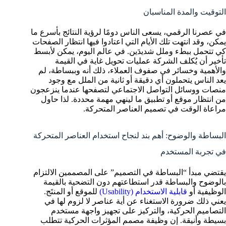
التوقيت والمدة المناسبان
في عصرنا الرقمي، يسعى الناس دومًا لرؤية النتائج بأسرع ما
يمكن، وقد انتهت تلك الأيام التي اعتادوا فيها انتظار الصفحات
كي تتحمل ببطء وملل شديدَين. في عالم اليوم، يمكن لأبسط
تأخير أن يُكلف الشركة عمليات تحويل غاية في القيمة
والأهمية وخسائر في صفوف العملاء، ذلك أنه وببساطة، لم
يعد الناس يتحملون أي دقيقة أو ثانية من الملل مع وجود
منصات ووسائل التواصل الاجتماعي لتصفحها عندما ينزعجون
من انتظار موقع أو تطبيق ما لينهي مهمة محددة. لذا حاول
مراعاة الوقت في تصميم العناصر المتحركة.
البساطة والوضوح: أهم بند لنجاح استخدام العناصر المتحركة
في تجربة المستخدم
يقتضي مبدأ “البساطة في التصميم” على المصممين الالتزام
بالوضوح والبساطة قدر استطاعتهم دون التضحية بالقيمة
الوظيفية أو
قابلية الاستخدام (Usability)
للموقع أو المنتَج.
يعني ذلك ضرورة الاستغناء عن أية عناصر لا لزوم لها في
التصاميم الحركية، والتركيز على تجهيز واجهة مستخدم
بسيطة وأنيقة. إن وظيفة مصمم المؤثرات الحركية تتطلب