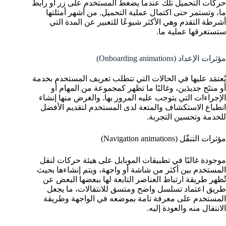
حركات التحميل تلك عندما يضغط المستخدم على زر أو رابط
ما، وتستمر حتى اكتمال عملية التحميل. من أشهر أمثلتها
أشرطة التقدم وهي الأكثر شيوعًا للتعبير عن المدة التي
ستستغرقها عملية ما.
مؤثرات الإعداد (Onboarding animations)
يُعتمَد عليها في الحالات التي تتطلب تعريف المستخدم بخدمة
أو منتَج جديدَين، وغالبًا ما تظهر كمجموعة من المهام أو
الإجراءات التي يتوجب عليه المرور بها. والغرض منها إنشاء
انطباع الاستكشاف والمتعة لدى المستخدم لتقديم الأفضل
للخدمة وتحسين التجربة.
مؤثرات التنقّل (Navigation animations)
موجودة غالبًا في تطبيقات الموبايل على هيئة حركات لنقل
المستخدم بين أكثر من شاشة أو واجهة، ويتم إنشاءها بحيث
تُظهر طريقة ارتباط العناصر التابعة لها ببعضها البعض عن
طريق اعتماد تسلسل واضح ومتسق للانتقالات، ما يجعل
المستخدم على معرفة تامة بموضعه في الواجهة وطريقة
الانتقال منه والعودة إليه.