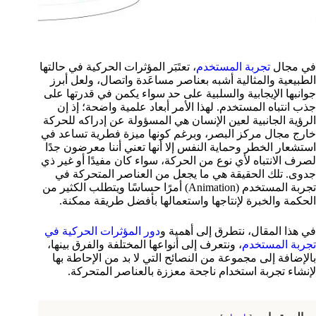
في مجال
تجربة المستخدم
، تعتَبَر المؤثرات الحركية في حالتها
الطبيعية والمثالية أشبه بعناصر مساعَدة واتصال، ولعل أبرز
جوانبها الإيجابية والسلبية على حد سواء يكمن في قدرتها على
جذب انتباه المستخدم. لهذا الأمر أبعاد علمية واضحة؛ إذ إن
الرؤية الجانبية لعين الإنسان هي المسؤولة عن إدراكه للحركة
خارج مجال مركز البصر، وبرغم كونها ميزة فطرية تساعد في
استشعار الخطر وحماية النفس إلا أنها تعني أننا معرضون جدًا
لصرف الانتباه لأي نوع من الحركة، سواء كان مفيدًا أو غير ذي
جدوى. تلك الحقيقة هي ما يجعل من العناصر المتحركة في
تجربة المستخدم (Animation) أمرًا حساسًا ويتطلب الكثير من
الحكمة والخبرة لإنتاجها واستعمالها بأفضل طريقة ممكنة.
في هذا المقال، نتطرق إلى أهمية و
دور المؤثرات الحركية في
تجربة المستخدم
، ونتعرف إلى أنواعها المختلفة والفرق بينها،
بالإضافة إلى مجموعة من النصائح التي لا بد من الإحاطة بها
لإنشاء تجربة استخدام ناجحة معززة بالعناصر المتحركة.