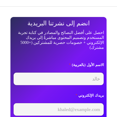
انضم إلى نشرتنا البريدية
احصل على أفضل النصائح والمصادر في كتابة تجربة
المستخدم وتصميم المحتوى مباشرةً إلى بريدك
الإلكتروني + خصومات حصرية للمشتركين (+5000
مشترك)
ا
الاسم الأول (بالعربية)
*
ل
أ
و
ل
(
ب
ا
بريدك الإلكتروني
*
ل
ع
ر
ب
ي