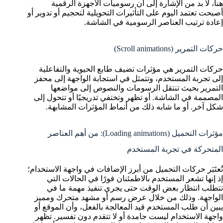
هنا، لا بد من الإشارة إلى أن رسوميات الأجهزة الرقمية
أصبحت تعتمد اليوم على التأثيرات التحويلية لتحجيم أو تدوير أو
إعادة ترتيب العناصر الرسومية في الشاشة.
حركات التمرير (Scroll animations)
حركات التمرير هي مؤثرات تضيف طابع الحيوية والتفاعلية
إلى تجربة المستخدم، وتتمثل في استجابة الواجهة إلى محفز
التمرير بحيث تنتقل الرسومات والنصوص إلى مواضعها
المصممة في الشاشة. أو تظهر وتختفي تدريجيًا أو تتحول إلى
شكل آخر. أو ما شابه ذلك من أنماط المؤثرات المشابهة.
مؤثرات التحميل (Loading animations): من أهم العناصر
المتحركة في تجربة المستخدم
تُعتَبَر حركات التحميل من أبرز الإضافات في واجهة الاستخدام؛
إذ إنها تشعر المستخدم بالاطمئنان فورًا في الحالات التي
تتطلب انتظار بعض الوقت حتى يجري تنفيذ مهمة ما في
الواجهة. وذلك من خلال عرض رسم أو مشهد متحرك ومميز
يبين أن طلب المستخدم قيد المعالجة بالفعل، وأن الموقع أو
واجهة الاستخدام ليست جامدة أو لا تتقدم دون تفسير. تظهر