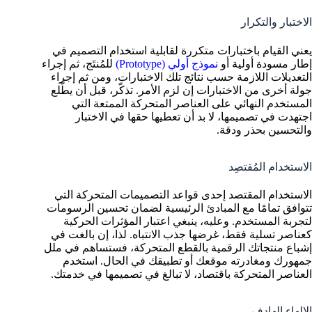
الاختبار والتكرار
يعني القيام باختبارات متكررة لقابلية استخدام التصميم في
إطار مسودة أولية أو
نموذج أولي (Prototype)
للمُنتَج، ثم إجراء
التعديلات اللازمة حسب نتائج تلك الاختبارات، ومن ثم إجراء
جولة أخرى من الاختبارات إن لزم الأمر. تذكّر، قبل أن يطّلع
المستخدم النهائي على العناصر المتحركة الممتعة التي
اجتهدت في تصميمها، لا بد أن تعطيها حقها في الاختبار
والتحسين بحذر ودقة.
الاستخدام المُقتصِد
الاستخدام المقتصد إحدى قواعد التصميمات المتحركة التي
تتوافق تمامًا مع المبادئ الرئيسية لضمان تحسين الرسومات
لتجربة المستخدم. وعليه، ينبغي اعتبار المؤثرات الحركية
كعناصر تسلية فقط، غرضها جذب الانتباه. لذا، إن بالغت في
إشباع منتجاتك الرقمية بالقطع المتحركة، فستساهم في ملل
جمهورك ومغادرته موقعك أو تطبيقك في الحال. استخدم
العناصر المتحركة باقتصاد، لا تبالغ في تصميمها في خدمتك.
الإلهاء الهادف