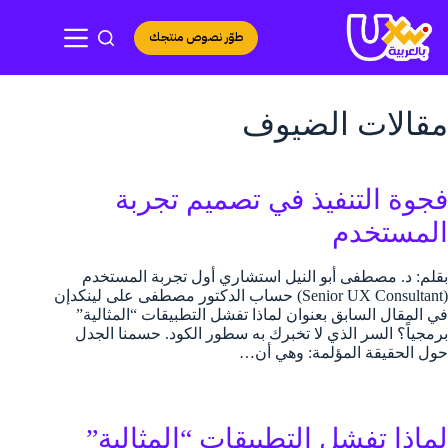
لتجاوز
لى
طوّر نصوص منتجك
لمحتوى
مقالات الضيوف
فجوة التنفيذ في تصميم تجربة
المستخدم
بقلم: د. مصطفى أبو النيل استشاري أول تجربة المستخدم
(Senior UX Consultant) حساب الدكتور مصطفى على لينكدإن
في المقال السابق بعنوان لماذا تفشل التطبيقات “المثالية”
برمجياً؟ السر الذي لا تخبرك به سطور الكود. حسمنا الجدل
حول الحقيقة المؤلمة: وهي أن…
لماذا تفشل التطبيقات “المثالية”