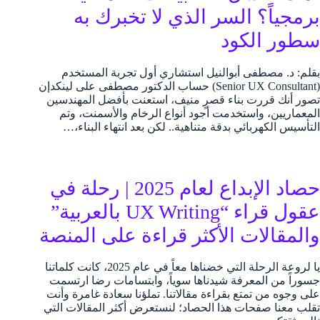
برمجياً؟ السر الذي لا تخبرك به
سطور الكود
بقلم: د. مصطفى أبوالنيل استشاري أول تجربة المستخدم
(Senior UX Consultant) حساب الدكتور مصطفى على لينكدإن
تصور أنك قررت بناء قصرٍ منيف، استعنت بأفضل المهندسين
المعماريين، واستخدمت أجود أنواع الرخام والأسمنت، وتم
التأسيس الكهربائي بدقة متناهية.. لكن بعد انتهاء البناء،…
حصاد الإبداع لعام 2025 | رحلة في
عقول قراء “UX Writing بالعربية”
والمقالات الأكثر قراءة على المنصة
يا لروعة الرحلة التي خضناها معاً في عام 2025، كانت كلماتنا
جسوراً من المعرفة شيدناها سوياً، وابتسامات رضا ارتسمت
على وجوه من تمتع بقراءة مقالاتنا. تملؤنا سعادة غامرة وأنت
تقلب معنا صفحات هذا الحصاد؛ لنستعرض أكثر المقالات التي