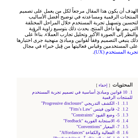
الهدف أن يكون هذا المقال مرجعاً لكل من يعمل على تصميم
المنتجات الرقمية ومساعدته في توضيح أفضل الأساليب
لتحسين وتسهيل تجربة المستخدم خلال المراحل المختلفة
التي يمر بها داخل المنتج. يحدث ذلك بتوسيع زاوية الرؤية
والنظر إلى الصورة الأكبر وتحليل تجارب العملاء. بناءاً على
ذلك ينبغي التصميم وفقاً لقوانين ومبادئ منهجية جرى اختبارها
على المستخدمين وقياس فعاليتها من قِبل خبراء في مجال
تجربة المستخدم (UX)
.
المحتويات
إخفاء
1.
10 قوانين ومبادئ أساسية في تصميم تجربة المستخدم
للمنتجات الرقمية
1.1.
1- الكشف التدريجي “Progressive disclosure”
1.2.
2- قانون فيتس “Fitts’s Law”
1.3.
5- وضع القيود “Constraints”
1.4.
6- الاستجابة الفورية “Feedback”
1.5.
7- المعيار “Conventions”
1.6.
8- الفعالية والكفاءة “Affordances”