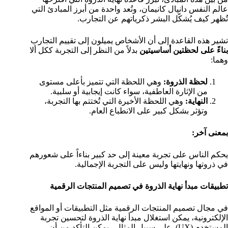
عالم النفس دانيال كانيمان، وتُعد واحدة من أبرز المبادئ التي
تُظهر كيف يُشكّل البشر ذكرياتهم عن التجارب.
تشير هذه القاعدة إلى أن الأشخاص يميلون إلى تقييم التجارب
بناءً على لحظتين أساسيتين
بدلاً من النظر إلى التجربة ككل ألا
وهما:
لحظة الذروة:
وهي اللحظة التي تتميز بأعلى مستوى
من الإثارة العاطفية، سواء كانت إيجابية أو سلبية.
النهاية:
وهي اللحظة الأخيرة التي تُختتم بها التجربة،
وتؤثر بشكل كبير على الانطباع العام.
بمعنى آخر:
يحكم الناس على تجربة معينة إلى حد كبير بناءاً على شعورهم
في ذروتها ونهايتها وليس على التجربة الإجمالية.
تطبيقات مبدأ نهاية الذروة في تصميم المنتجات الرقمية
في مجال تصميم المنتجات الرقمية مثل التطبيقات أو المواقع
الإلكترونية، يمكن استغلال مبدأ نهاية الذروة لتحسين تجربة
المستخدم (UX). على سبيل المثال.. يمكن التأكد من أن