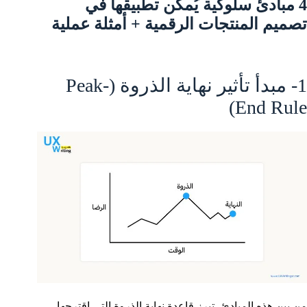
4 مبادئ سلوكية يُمكن تطبيقها في
تصميم المنتجات الرقمية + أمثلة عملية
1- مبدأ تأثير نهاية الذروة (Peak-
End Rule)
من بين هذه المبادئ، تبرز قاعدة نهاية الذروة التي اقترحها