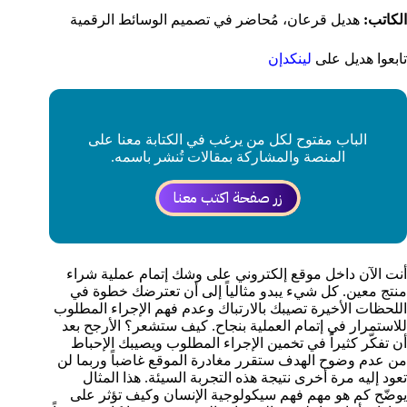
الكاتب:
هديل قرعان، مُحاضر في تصميم الوسائط الرقمية
تابعوا هديل على
لينكدإن
الباب مفتوح لكل من يرغب في الكتابة معنا على
المنصة والمشاركة بمقالات تُنشر باسمه.
زر صفحة اكتب معنا
أنت الآن داخل موقع إلكتروني على وشك إتمام عملية شراء
منتج معين. كل شيء يبدو مثالياً إلى أن تعترضك خطوة في
اللحظات الأخيرة تصيبك بالارتباك وعدم فهم الإجراء المطلوب
للاستمرار في إتمام العملية بنجاح. كيف ستشعر؟ الأرجح بعد
أن تفكّر كثيراً في تخمين الإجراء المطلوب ويصيبك الإحباط
من عدم وضوح الهدف ستقرر مغادرة الموقع غاضباً وربما لن
تعود إليه مرة أخرى نتيجة هذه التجربة السيئة. هذا المثال
يوضّح كم هو مهم فهم سيكولوجية الإنسان وكيف تؤثر على