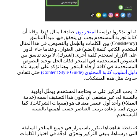
1- لو تتذكروا دراستنا ل
متجر نون
صادفنا مثال كهذا، وقلنا أن
كتابة تجربة المستخدم يجب أن يتحقق فيها مبدأ التناسق
(Consistency) بين الكلمات والجُمل والنصوص. في هذا المثال
استخدم الكاتب كلمة (انضم) في العنوان. وعندما جاء الدور
على الأزرار استخدم كلمة أخرى (اشترك). لا يوجد تناسق بين
النصوص المستخدمة في المتجر فكان الحل توحيد النصوص
المستخدمة في كافة أرجاء المتجر. وهنا نؤكد على أهمية بناء
دليل أسلوب كتابة المحتوى (Content Style Guide)
حتى نتفادى
حدوث مثل هذه المشكلات.
2- يجب التركيز على ما يحتاجه المستخدم ويمثّل أولوية
بالنسبة له، غير منطقي أن يكون هذا التصنيف اسمه (خدمة
العملاء) وأجد أول عنصر مضاف هو (مبيعات الشركات). كما
ترون قمنا بإعادة ترتيب العناصر حسب أهميتها بالنسبة
للمستخدم.
3- نقطة شاهدناها تتكرر باستمرار في جميع المتاجر السابقة
التي درسناها، ينبغي التركيز وتحرّي الدقّة في اختيار الكلمات