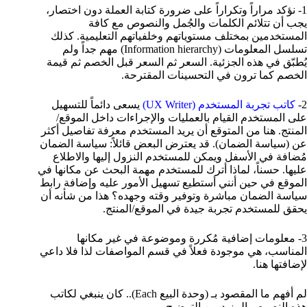
1- نؤكد مراراً وتكراراً على ضرورة كتابة العملة دون اختصار،
يجب أن تتلائم الكلمات والجُمل والنصوص مع كافة
المستخدمين بمختلف مستوياتهم وخلفياتهم التعليمية. كذلك
تسلسل المعلومات (Information hierarchy) مهم جداً ولم
يُطبّق في هذه الجزئية. السعر ثم السعر قبل الخصم ثم قيمة
الخصم كما ترون في التحسينات المقترحة.
2-
كاتب تجربة المستخدم (UX Writer)
يسعى دائماً للتسهيل
على المستخدم القيام بالعمليات والإجراءات داخل الموقع/
المنتج. هنا من المتوقع أن يريد المستخدم معرفة تفاصيل أكثر
عن (سياسة الضمان). قد يعترض البعض قائلاً: سياسة الضمان
مُضافة في الأسفل ويمكن للمستخدم النزول إليها والاطلاع
عليها. حسناً، لماذا أترك للمستخدم مهمة البحث عن مكانها في
الموقع في حين أنني أستطيع تسهيل الأمور عليه وإضافة رابط
سياسة الضمان مباشرة وتوفير وقته وجهده؟ هذا من شأنه أن
يحقق للمستخدم تجربة جيدة في الموقع/المنتج.
3- معلومات إضافية مُكررة وموضوعة في غير مكانها
المناسب، هي موجودة فعلاً في قسم المواصفات لذا فلا داعي
لإضافتها هنا.
لم أفهم ما المقصود بـ (وحدة البيع Each).. كان ينبغي لكاتب
هذه النصوص المزيد من التوضيح.