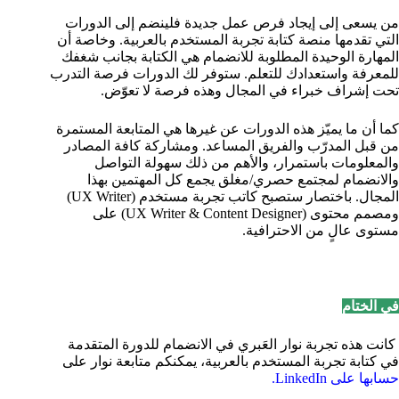
من يسعى إلى إيجاد فرص عمل جديدة فلينضم إلى الدورات
التي تقدمها منصة كتابة تجربة المستخدم بالعربية. وخاصة أن
المهارة الوحيدة المطلوبة للانضمام هي الكتابة بجانب شغفك
للمعرفة واستعدادك للتعلم. ستوفر لك الدورات فرصة التدرب
تحت إشراف خبراء في المجال وهذه فرصة لا تعوّض.
كما أن ما يميّز هذه الدورات عن غيرها هي المتابعة المستمرة
من قبل المدرّب والفريق المساعد. ومشاركة كافة المصادر
والمعلومات باستمرار، والأهم من ذلك سهولة التواصل
والانضمام لمجتمع حصري/مغلق يجمع كل المهتمين بهذا
المجال. باختصار ستصبح
كاتب تجربة مستخدم (UX Writer)
ومصمم محتوى (UX Writer & Content Designer) على
مستوى عالٍ من الاحترافية.
في الختام
كانت هذه تجربة نوار العَبري في الانضمام للدورة المتقدمة
في كتابة تجربة المستخدم بالعربية، يمكنكم متابعة نوار على
حسابها على LinkedIn.