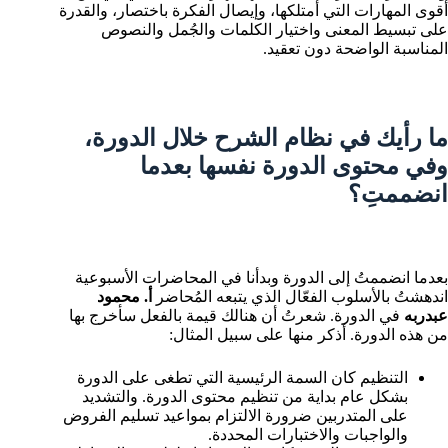
أقوى المهارات التي أمتلكها، وإيصال الفكرة باختصار، والقدرة
على تبسيط المعنى واختيار الكلمات والجُمل والنصوص
المناسبة الواضحة دون تعقيد.
ما رأيك في نظام الشرح خلال الدورة،
وفي محتوى الدورة نفسها بعدما
انضممتِ؟
بعدما انضممتُ إلى الدورة وبدأنا في المحاضرات الأسبوعية
اندهشتُ بالأسلوب الفعّال الذي يتبعه المُحاضر
أ. محمود
عبدربه
في الدورة. شعرتُ أن هنالك قيمة بالفعل سأخرج بها
من هذه الدورة. أذكر منها على سبيل المثال:
التنظيم كان السمة الرئيسية التي تطغى على الدورة
بشكل عام بداية من تنظيم محتوى الدورة. والتشديد
على المتدربين ضرورة الالتزام بمواعيد تسليم الفروض
والواجبات والاختبارات المحددة.