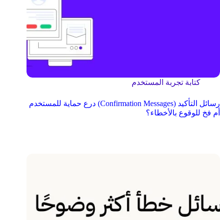
كتابة تجربة المستخدم
رسائل التأكيد (Confirmation Messages) درع حماية للمستخدم
أم فخ للوقوع بالأخطاء؟