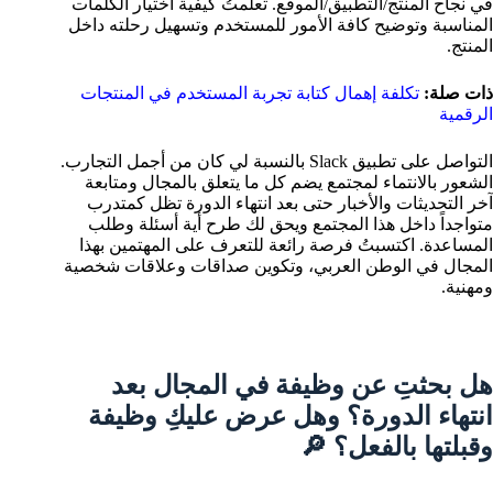
في نجاح المنتج/التطبيق/الموقع. تعلمتُ كيفية اختيار الكلمات
المناسبة وتوضيح كافة الأمور للمستخدم وتسهيل رحلته داخل
المنتج.
ذات صلة:
تكلفة إهمال كتابة تجربة المستخدم في المنتجات
الرقمية
التواصل على تطبيق Slack بالنسبة لي كان من أجمل التجارب.
الشعور بالانتماء لمجتمع يضم كل ما يتعلق بالمجال ومتابعة
آخر التحديثات والأخبار حتى بعد انتهاء الدورة تظل كمتدرب
متواجداً داخل هذا المجتمع ويحق لك طرح أية أسئلة وطلب
المساعدة. اكتسبتُ فرصة رائعة للتعرف على المهتمين بهذا
المجال في الوطن العربي، وتكوين صداقات وعلاقات شخصية
ومهنية.
هل بحثتِ عن وظيفة في المجال بعد
انتهاء الدورة؟ وهل عرض عليكِ وظيفة
وقبلتها بالفعل؟ 🔎