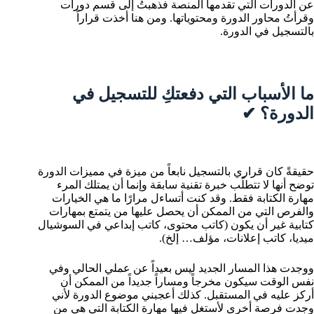
عن الدورات التي تقدمها المنصة فذهبتُ إلى قسم دورات
وقرأتُ محاور الدورة ومحتوياتها. ومن هنا أخذت قراراً
بالتسجيل في الدورة.
ما الأسباب التي دفعتكِ للتسجيل في
الدورة؟ ✔
حقيقةً كان قراري بالتسجيل نابعاً من ميزة في مميزات الدورة
توضح أنها لا تتطلّب خبرة تقنية سابقة وإنما أن يمتلك المرء
مهارة الكتابة فقط. وقد كنت أتساءل مرارًا ما هي الخيارات
والفرص التي من الممكن أن يحصل عليها من يتمتع بمهارات
كتابية غير أن يكون (كاتب محتوى، كاتب إبداعي في السوشيال
ميديا، كاتب إعلانات، مؤلف… إلخ).
ووجدت هذا المسار الجديد ليس بعيداً عن عملي الحالي وفي
نفس الوقت سيكون مخرجاً ومساراً جديداً من الممكن أن
أركز عليه في المستقبل. كذلك أعجبني موضوع الدورة لأني
وجدت فرصة أخرى لأستغل فيها مهارة الكتابة التي هي من