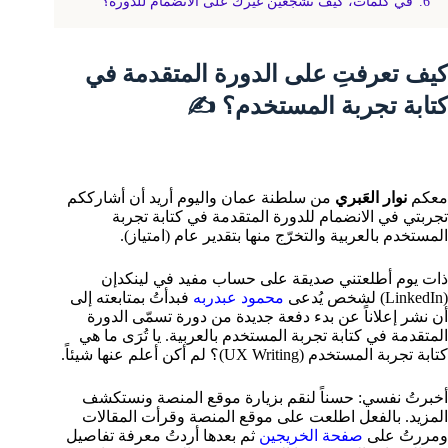
6.
في كلمات، كيف تشجعين غيرك على الانضمام للدورة؟
كيف تعرفتِ على الدورة المتقدمة في
كتابة تجربة المستخدم؟ ✍
معكم
نوار العَبري
من سلطنة عمان واليوم أريد أن أشارككم
تجربتي في الانضمام للدورة المتقدمة في كتابة تجربة
المستخدم بالعربية والتخرّج منها بتقدير عام (امتياز).
ذات يوم أطلعتني صديقة على حساب مفيد في لينكدإن
(LinkedIn) لشخص يُدعى
محمود عبدربه
فبدأتُ بمتابعته إلى
أن نشر إعلاناً عن بدء دفعة جديدة من دورة تسمّى الدورة
المتقدمة في كتابة تجربة المستخدم بالعربية. يا تُرَى ما هي
كتابة تجربة المستخدم (UX Writing)
؟ لم أكن أعلم عنها شيئاً.
أخبرتُ نفسي: حسناً لنقم بزيارة موقع المنصة ونستكشف
المزيد. بالفعل اطلعت على موقع المنصة وقرأت المقالات
ومررتُ على
صفحة الخريجين
ثم بعدها أردتُ معرفة تفاصيل