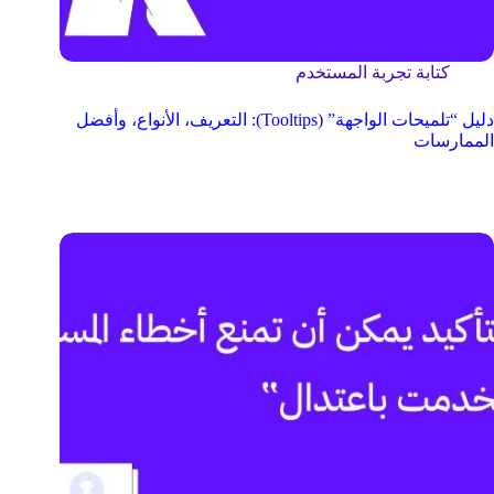
كتابة تجربة المستخدم
دليل “تلميحات الواجهة” (Tooltips): التعريف، الأنواع، وأفضل
الممارسات