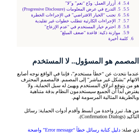
5.4.
4. أزرار العمل: ودّع “نعم” و”لا”
5.5.
5. التدرج في عرض المعلومات (Progressive Disclosure)
5.6.
6. تجنب “الخيار الافتراضي” في الإجراءات الخطرة
5.7.
7. الإجراءات الكارثية تتطلب خطوات غير تقليدية
5.8.
8. احترم خيار المستخدم في “عدم الإزعاج”
5.9.
موازنة ذكية: قاعدة “ضعف المبلغ”
6.
كلمة أخيرة
المصمم هو المسؤول.. لا المستخدم
عندما نتحدث عن “خطأ مستخدم”، فإننا في الواقع نوجه أصابع
الاتهام “بشكل غير مباشر” إلى المصمم. فالمصمم المحترف
هو من يتوقع انزلاق المستخدم ويهيئ له سبل الحماية، ولا
يفترض أبداً أن الجميع سيستخدمون النظام بدقة متناهية
وبالطريقة المثالية المرسومة لهم.
من هنا، تبرز واحدة من أبسط وأقدم أدوات الحماية: رسائل
التأكيد (Confirmation Dialogs).
ذي صلة:
دليل كتابة رسائل خطأ “Error message” واضحة