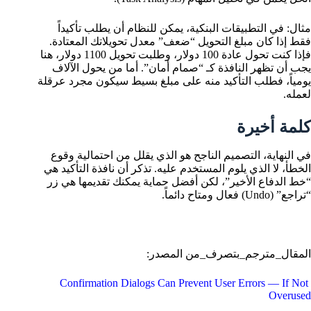
مثال: في التطبيقات البنكية، يمكن للنظام أن يطلب تأكيداً
فقط إذا كان مبلغ التحويل “ضعف” معدل تحويلاتك المعتادة.
فإذا كنت تحول عادة 100 دولار، وطلبت تحويل 1100 دولار، هنا
يجب أن تظهر النافذة كـ “صمام أمان”. أما من يحول الآلاف
يومياً، فطلب التأكيد منه على مبلغ بسيط سيكون مجرد عرقلة
لعمله.
كلمة أخيرة
في النهاية، التصميم الناجح هو الذي يقلل من احتمالية وقوع
الخطأ، لا الذي يلوم المستخدم عليه. تذكر أن نافذة التأكيد هي
“خط الدفاع الأخير”، لكن أفضل حماية يمكنك تقديمها هي زر
“تراجع” (Undo) فعال ومتاح دائماً.
المقال_مترجم_بتصرف_من المصدر:
Confirmation Dialogs Can Prevent User Errors — If Not
Overused