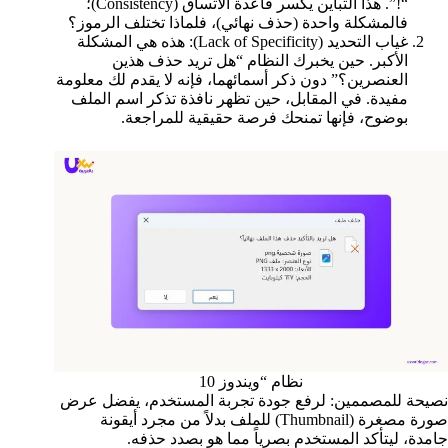
“!”. هذا التباين يكسر قاعدة الاتساق (Consistency)؛
فالمشكلة واحدة (حذف نهائي)، فلماذا تختلف الرموز؟
غياب التحديد (Lack of Specificity): هذه هي المشكلة
الأكبر. حين يخبرك النظام “هل تريد حذف هذين
العنصرين؟” دون ذكر أسمائهما، فإنه لا يقدم لك معلومة
مفيدة. في المقابل، حين تظهر نافذة تذكر اسم الملف
بوضوح، فإنها تمنحك فرصة حقيقية للمراجعة.
نظام “ويندوز 10
نصيحة للمصممين: لرفع جودة تجربة المستخدم، يفضل عرض
صورة مصغرة (Thumbnail) للملف بدلاً من مجرد أيقونة
جامدة، ليتأكد المستخدم بصرياً مما هو بصدد حذفه.