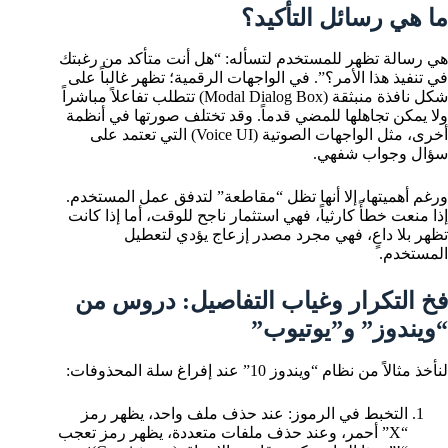
ما هي رسائل التأكيد؟
هي رسالة تظهر للمستخدم لتسأله: “هل أنت متأكد من رغبتك
في تنفيذ هذا الأمر؟”. في الواجهات الرقمية؛ تظهر غالباً على
شكل نافذة منبثقة (Modal Dialog Box) تتطلب تفاعلاً مباشراً
ولا يمكن تجاهلها للمضي قدماً. وقد تختلف صورتها في أنظمة
أخرى، مثل الواجهات الصوتية (Voice UI) التي تعتمد على
سؤال وجواب شفهي.
ورغم أهميتها، إلا أنها تظل “مقاطعة” لتدفق عمل المستخدم.
إذا منعت خطأً كارثياً، فهي استثمار ناجح للوقت، أما إذا كانت
تظهر بلا داعٍ، فهي مجرد مصدر إزعاج يؤدي لتعطيل
المستخدم.
فخ التكرار وغياب التفاصيل: دروس من
“ويندوز” و”يوتيوب”
لنأخذ مثالاً من نظام “ويندوز 10” عند إفراغ سلة المحذوفات:
التخبط في الرموز: عند حذف ملف واحد، يظهر رمز
“X” أحمر، وعند حذف ملفات متعددة، يظهر رمز تعجب