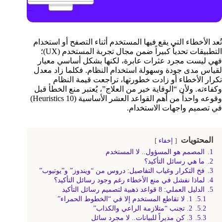
تُعد الأخطاء التي يقع فيها المستخدم أثناء التصفح أو استخدام
التطبيقات تحدياً كبيراً ضمن مجال تجربة المستخدم (UX)؛
فهي ليست مجرد عثرات عابرة، لكنها بشكل أساسي معيار
لقياس مدى جودة وسهولة استخدام النظام. فكلما زاد معدل
تكرار الأخطاء أو زادت خطورتها، تراجعت قيمة النظام
وكفاءته. ولأن “الوقاية خير من العلاج”، يُعتبر منع الخطأ قبل
وقوعه واحداً من أهم القواعد العشر الأساسية (10 Heuristics)
في تصميم واجهات الاستخدام.
المحتويات
إخفاء
1.
المصمم هو المسؤول.. لا المستخدم
2.
ما هي رسائل التأكيد؟
3.
فخ التكرار وغياب التفاصيل: دروس من “ويندوز” و”يوتيوب”
4.
لماذا نفشل في منع الأخطاء رغم وجود رسائل التأكيد؟
5.
الدليل العملي: 8 قواعد ذهبية لتصميم رسائل التأكيد
5.1.
1. لا تقاطع المستخدم إلا في “الخطوط الحمراء”
5.2.
2. تجنب “متلازمة الراعي والكذاب”
5.3.
3. كن مديراً للبيانات.. لا مجرد سائل