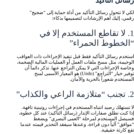
رسائل التأكيد
لكي لا تتحول رسائل التأكيد من أداة حماية إلى “ضجيج”
رقمي، إليك أهم الإرشادات لتصميمها بذكاء:
1. لا تقاطع المستخدم إلا في
“الخطوط الحمراء”
استخدم رسائل التأكيد فقط قبل تنفيذ الإجراءات ذات العواقب
الوخيمة، مثل مسح ملفات العمل أو العمليات المالية الضخمة،
وخاصة الإجراءات التي لا يمكن التراجع عنها. تذكر دائماً أن
توفير خيار “التراجع” (Undo) هو المعيار الأسمى لمنح
المستخدم شعوراً بالحرية والأمان.
2. تجنب “متلازمة الراعي والكذاب”
لا تستهلك رصيد انتباه المستخدم في إجراءات روتينية تافهة.
إذا كنت تطلق صفارات الإنذار (رسائل التأكيد) عند كل خطوة،
فسيصل المستخدم لمرحلة “العمى البصري” ويضغط
“موافق” آلياً دون قراءة، وعندها سيفقد التحذير قيمته عندما
تقع كارثة حقيقية.