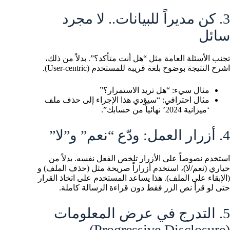
3. كن مديراً للبيانات.. لا مجرد
سائل
تجنب الأسئلة العامة مثل “هل أنت متأكد؟”. بدلاً من ذلك،
اشرح النتيجة بوضوح بلغة قريبة للمستخدم (User-centric).
مثال سيء: “هل تريد الاستمرار؟”
مثال احترافي: “سيؤدي هذا الإجراء إلى حذف ملف
‘ميزانية 2024’ نهائياً من حسابك”.
4. أزرار العمل: ودّع “نعم” و”لا”
استخدم نصوصاً على الأزرار تلخص الفعل نفسه. بدلاً من
خياري (نعم/لا)، استخدم أزراراً صريحة مثل (حذف الملف) و
(الإبقاء على الملف). هذا يساعد المستخدم على اتخاذ القرار
حتى لو قرأ نص الزر فقط دون قراءة الرسالة كاملة.
5. التدرج في عرض المعلومات
(Progressive Disclosure)