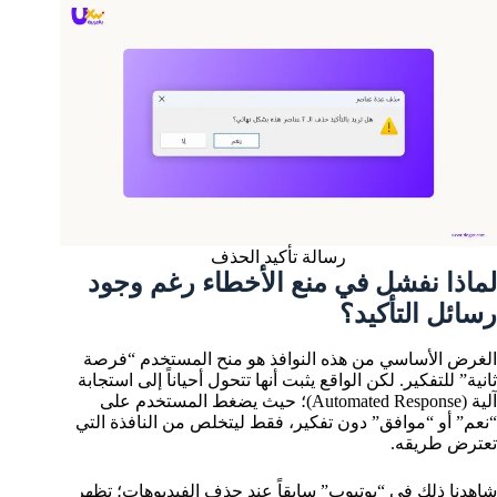
رسالة تأكيد الحذف
لماذا نفشل في منع الأخطاء رغم وجود
رسائل التأكيد؟
الغرض الأساسي من هذه النوافذ هو منح المستخدم “فرصة
ثانية” للتفكير. لكن الواقع يثبت أنها تتحول أحياناً إلى استجابة
آلية (Automated Response)؛ حيث يضغط المستخدم على
“نعم” أو “موافق” دون تفكير، فقط ليتخلص من النافذة التي
تعترض طريقه.
شاهدنا ذلك في “يوتيوب” سابقاً عند حذف الفيديوهات؛ تظهر