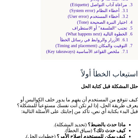
3.
مراعاة آداب التواصل (Etiquette)
3.1.
أخطاء النظام (System error)
3.2.
أخطاء المستخدم (User error)
4.
اختيار النبرة الصحيحة (Tone)
5.
تجنب “الفلسفة” أو الاستظراف
6.
الخطوة التالية (What happens next)
6.1.
الأزرار والروابط في رسائل الخطأ
7.
التوقيت والمكان (Timing and placement)
7.1.
ملخص القواعد الأساسية (Key takeaways)
استيعاب الخطأ أولاً
حلل المشكلة قبل كتابة الحل
كيف تتوقع من المستخدم أن يفهم ما يدور خلف الكواليس أو
يعرف طريقة الحل، إذا لم تكن أنت نفسك مستوعباً للمشكلة؟
قبل البدء بكتابة أي نص، تأكد من إجابتك على الأسئلة التالية:
ماذا حدث بالضبط؟
(تحديد المشكلة).
كيف حدث ذلك؟
(سياق الخطأ).
كيف يمكن للمستخدم إصلاح الأمر؟
(خطوات الحل).