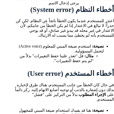
يرجى إدخال الاسم
أخطاء النظام (System error)
اعتذر للمستخدم عندما يكون الخطأ ناتجاً عن النظام. لكن كن
حذراً؛ لا تبالغ في الاعتذار إذا لم يكن الخطأ من جانبكم، لأن
الاعتذار في غير محله قد يبدو غير صادق، أو قد يوحي
للمستخدم بأنه لم يخطئ مما يسبب له الارتباك.
نصيحة:
استخدم صيغة المبني للمعلوم (Active voice)
لتحمل المسؤولية.
مثال:
قل “تعذر علينا حفظ التغييرات” بدلاً من
“لم يتم حفظ التغييرات”.
أخطاء المستخدم (User error)
في حال كان الخطأ من جانب المستخدم، هناك طرق لإخباره
بذلك دون إشعاره بالذنب أو توجيه أصابع الاتهام إليه. ركز دائماً
على
الإجراء المطلوب
بدلاً من التركيز على “فشل”
المستخدم.
نصيحة:
هنا قد يفيدك استخدام صيغة المبني للمجهول