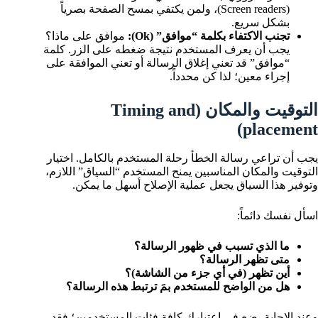
(Screen readers)، ولمن يكتفي بمسح الصفحة بصرياً
بشكل سريع.
تجنب الاكتفاء بكلمة “موافق” (Ok):
موافق على ماذا؟
يجب أن يعرف المستخدم نتيجة ضغطه على الزر. كلمة
“موافق” قد تعني إغلاق الرسالة أو تعني الموافقة على
إجراء معين؛ لذا كن محدداً.
التوقيت والمكان (Timing and
placement)
يجب أن تراعي رسالة الخطأ رحلة المستخدم بالكامل. اختيار
التوقيت والمكان المناسبين يمنح المستخدم “السياق” اللازم،
وتوفير هذا السياق يجعل عملية الإصلاح أسهل ما يمكن.
اسأل نفسك دائماً:
ما الذي تسبب في ظهور الرسالة؟
متى تظهر الرسالة؟
أين تظهر (في أي جزء من الشاشة)؟
هل من الواضح للمستخدم بمَ ترتبط هذه الرسالة؟
وعند الإجابة، ضع في اعتبارك كافة فئات المستخدمين؛ فقد