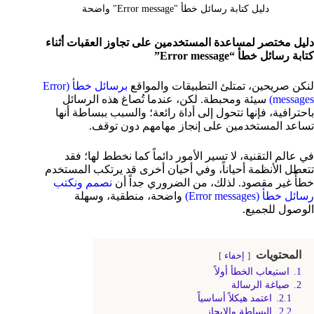
دليل كتابة رسائل خطأ "Error message" واضحة
دليل مختصر لمساعدة المستخدمين على تجاوز العقبات أثناء
كتابة رسائل خطأ “Error message”
لنكن صريحين، تمتلئ التطبيقات والمواقع
برسائل خطأ (Error
messages)
سيئة ومحبطة. لكن، عندما تُصاغ هذه الرسائل
باحترافية، فإنها تتحول إلى أداة رائعة؛ والسبب ببساطة أنها
تساعد المستخدمين على إنجاز مهامهم دون توقف.
في عالم التقنية، لا تسير الأمور دائماً كما نخطط لها؛ فقد
تتعطل الأنظمة أحياناً، وفي أحيان أخرى قد يرتكب المستخدم
خطأً غير مقصود. لذلك، من الضروري جداً أن
نصمم ونكتب
رسائل خطأ (Error messages)
واضحة، منطقية، وسهلة
الوصول للجميع.
المحتويات
إخفاء
1.
استيعاب الخطأ أولاً
2.
صياغة الرسالة
2.1.
اعتمد هيكلاً أساسياً
2.2.
البساطة والإيجاز