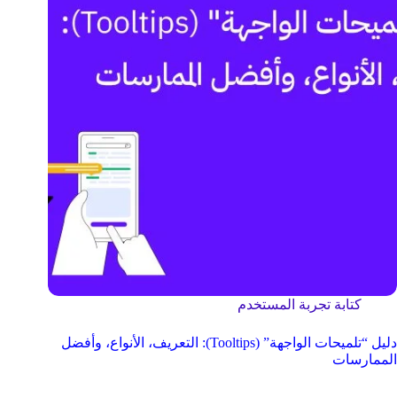
كتابة تجربة المستخدم
دليل “تلميحات الواجهة” (Tooltips): التعريف، الأنواع، وأفضل
الممارسات