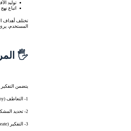
توليد ال
اتباع نهج
تختلف أهداف ا
المستخدم، يرى 
🖐️
المر
يتضمن التفكير التصميمي 5 مراحل خ
1- التعاطف (Empathy)
2- تحديد المشكلة (Define)
3- التفكير (Ideate)