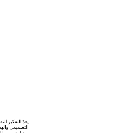
يعدّ التفكير ا
التصميمي واله
مجال تصميم الم