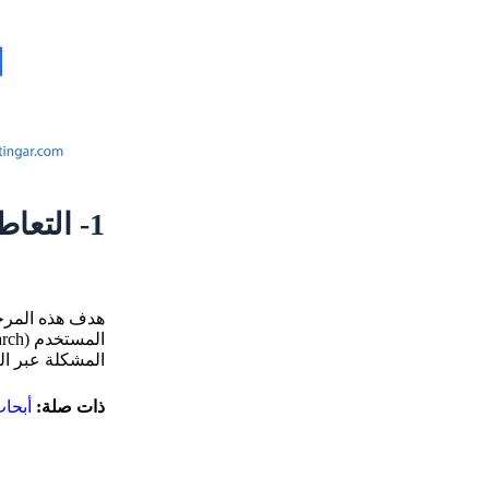
1- التعاطف (Empathy)
هدف هذه المرحل
المستخدم (UX Research). يعدّ
المشكلة عبر ال
ذات صلة:
أبحا