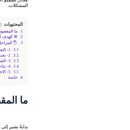
المشكلات.
المحتويات
1.
ما المقصود بالتف
2.
🎯 الهدف ا
3.
🖐️ المراح
3.1.
1- التعاطف (Empathy)
3.2.
2- تحديد وتعريف المشكلة (Define)
3.3.
3- التفكير والابتكار (Ideate)
3.4.
4- بناء النماذج الأولية (Prototype)
3.5.
5- الاختبار (Test)
4.
خاتمة
ما المقصود 
بدايةً نشير إل