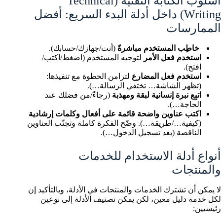
أسلوب الكتابة التقنية (Technical
Writing) داخل أدلة البدء السريع: أفضل
الممارسات
خاطِب المستخدم مباشرةً
(أنت/جهازك/حسابك).
استخدم فعل الأمر
لتوجيه المستخدم (اضغط/اكتب/
افتح).
استخدم فعل المضارع
لتزامن الخطوة مع تنفيذها:
(تظهر الشاشة… تختفي الرسالة…).
اتبِع نبرة إنسانية لبقة ومهذبة
(رجاءً/من فضلك عند
الحاجة…).
اكتب عناوين واضحة قائمة على أفعال وكلمات إرشادية
(كيفية…/طريقة…). وضّح الفكرة كاملة وتجنّب العناوين
الناقصة (بعد تسجيل الدخول…).
أنواع أدلة الاستخدام للخدمات
والمنتجات
لا يمكن أن تشترك الخدمات والمنتجات في الأدلة، وبالتأكيد إن
لكل خدمة دليل معين، لكن يمكن تصنيف الأدلة إلى نوعين
رئيسيين: