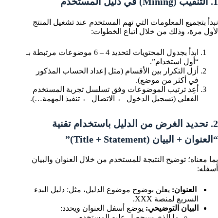
1. التنقيب (Mining) في دليل المستخدم
نبدأ بتجميع المعلومات التي تهم المستخدم عند تشغيل المنتج
لأول مرة، وذلك من خلال اتباع الخطوات:
ابدأ بجدول المحتويات لتحديد 4 – 6 موضوعات مرتبطة بـ
“أول استخدام”.
أزل التكرار بين الأقسام (مثل إعداد الحساب المذكور
في أكثر من موضع).
أعِد ترتيب الموضوعات وفق تسلسل تجربة المستخدم
الفعلي (تسجيل الدخول ← الاتصال ← تنفيذ المهمة…).
2. تحديد الغرض من الدليل باستخدام تقنية
“العنوان + البيان (Title + Statement)”
بما معناه؛ توضيح النتيجة للمستخدم من خلال العنوان والبيان
أسفله:
العنوان:
يعلن بوضوح موضوع الدليل، مثل: دليل البدء
السريع لمنصة XXX.
البيان التوضيحي:
يوضع أسفل العنوان ويحدد:
ما الذي سيحصل عليه المستخدم.