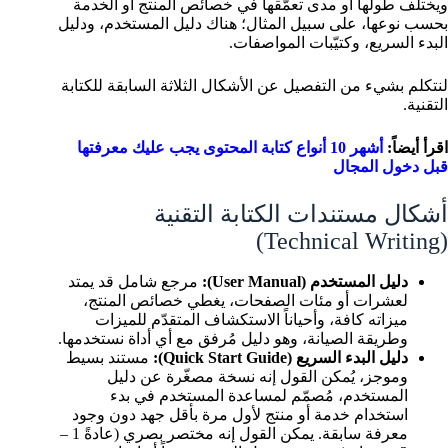
ويختلف طولها أو مدى تعمّقها في خصائص المنتج أو الخدمة
بحسب نوعها، على سبيل المثال؛ هناك دليل المستخدم، ودليل
البدء السريع، وكتيّبات المواصفات.
لنتكلم بشيء من التفصيل عن الأشكال الثلاثة السابقة للكتابة
التقنية.
اقرأ أيضاً:
أشهر 10 أنواع كتابة المحتوى يجب عليك معرفتها
قبل دخول المجال
أشكال مستندات الكتابة التقنية
(Technical Writing)
دليل المستخدم (User Manual):
مرجع شامل قد يمتد
لعشرات أو مئات الصفحات، يغطي خصائص المنتج،
ميزاته كافة، وأحياناً الاستكشاف المتقدّم للميزات
وطريقة الصيانة، وهو دليل مُرفق مع أي أداة نستخدمها.
دليل البدء السريع (Quick Start Guide):
مستند بسيط
وموجز، يُمكن القول إنه نسخة مصغّرة عن دليل
المستخدم، مُصمّم لمساعدة المستخدم في بدء
استخدام خدمة أو منتج لأول مرة بأقل جهد دون وجود
معرفة سابقة. يمكن القول إنه مختصر بصري (عادةً 1 –