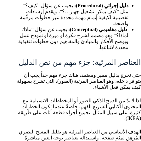
دليل إجرائي (Procedural):
يجيب عن سؤال “كيف؟”
مثل “كيف يمكن تشغيل جهاز…؟”، ويقدم إرشادات
تفصيلية لكيفية إتمام مهمة محددة عبر خطوات مرقّمة
واضحة.
دليل مفاهيمي (Conceptual):
يجيب عن سؤال “ماذا/
لماذا؟” وهو مصمم لشرح فكرة أو ميزة أو نموذج عمل
ويوضح الأفكار والمبادئ والمفاهيم دون خطوات تنفيذية
محددة لاتباعها.
العناصر المرئية: جزء مهم من نص الدليل
حتى نخرج بدليل مميز ومعتمد، هناك جزء مهم جداً يجب أن
يتوافر داخله، وهو العناصر المرئية (الصور)، التي تشرح بسهولة
كيف يمكن فعل الأشياء.
لذا لا بدّ من الدمج الذكي للصور أو المخططات الانسيابية مع
المحتوى الكتابي لتسريع الفهم، خاصةً عندما تكون الخطوات
كثيرة. على سبيل المثال: تجميع أجزاء قطعة أثاث على طريقة
(IKEA).
الهدف الأساسي من العناصر المرئية هو تقليل المسح البصري
المُرهِق لمئة صفحة، واستبداله بعناصر توجه العين مباشرةً