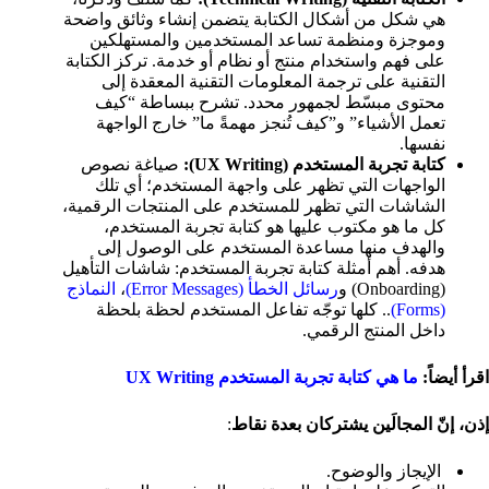
هي شكل من أشكال الكتابة يتضمن إنشاء وثائق واضحة
وموجزة ومنظمة تساعد المستخدمين والمستهلكين
على فهم واستخدام منتج أو نظام أو خدمة. تركز الكتابة
التقنية على ترجمة المعلومات التقنية المعقدة إلى
محتوى مبسّط لجمهور محدد. تشرح ببساطة “كيف
تعمل الأشياء” و”كيف تُنجز مهمةً ما” خارج الواجهة
نفسها.
كتابة تجربة المستخدم (UX Writing):
صياغة نصوص
الواجهات التي تظهر على واجهة المستخدم؛ أي تلك
الشاشات التي تظهر للمستخدم على المنتجات الرقمية،
كل ما هو مكتوب عليها هو كتابة تجربة المستخدم،
والهدف منها مساعدة المستخدم على الوصول إلى
هدفه. أهم أمثلة كتابة تجربة المستخدم: شاشات التأهيل
(Onboarding) و
رسائل الخطأ (Error Messages)
،
النماذج
(Forms)
.. كلها توجّه تفاعل المستخدم لحظة بلحظة
داخل المنتج الرقمي.
اقرأ أيضاً:
ما هي كتابة تجربة المستخدم UX Writing
إذن، إنّ المجالَين يشتركان بعدة نقاط
:
الإيجاز والوضوح.