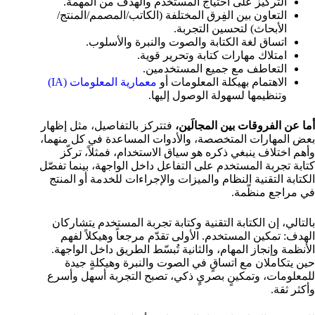
التركيز على احتياج المستخدم والهدف من المهمة.
التعاون بين الفِرق المختلفة (الكاتب/المصمم/المنتج/
الأبحاث) لتحسين التجربة.
اتساق لغة الكتابة والصوت والنبرة والأسلوب.
امتلاك مهارات كتابة وتحرير قوية.
التعاطف مع جميع المستخدمين.
الاهتمام بهيكلة المعلومات أو
معمارية المعلومات (IA)
وتنظيمها لسهولة الوصول إليها.
أما عن الفروقات بين المجالَين،
فتتركز بالتفاصيل، مثل إظهار
بعض المهارات المتخصصة، والأدوات المساعدة في كل منهما،
وأهم اختلاف ينبغي ذكره هو سياق الاستخدام، فمثلاً، تركّز
كتابة تجربة المستخدم على التفاعل داخل الواجهة، بينما تفصّل
الكتابة التقنية النظام والميزات والإجراءات للخدمة أو المنتج
في مراجع منظّمة.
بالتالي، إن الكتابة التقنية وكتابة تجربة المستخدم يتشاركان
الهدف: تمكين المستخدم. الأولى تقدّم مرجعاً وهيكلاً لفهم
الأنظمة وإنجاز المهام، والثانية تُبسّط الطريق داخل الواجهة.
حين يتكاملان مع اتساقٍ في الصوت والنبرة وهيكلةٍ جيدة
للمعلومات، وتمكينٍ بصريٍ ذكي، تصبح التجربة أسهل وأسرع
وأكثر ثقة.