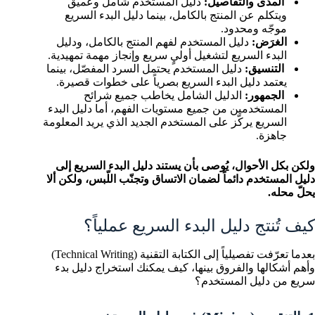
المدى والتفاصيل:
دليل المستخدم شامل وعميق
ويتكلم عن المنتج بالكامل، بينما دليل البدء السريع
موجّه ومحدود.
الغرَض:
دليل المستخدم لفهم المنتج بالكامل، ودليل
البدء السريع لتشغيل أوليٍ سريع وإنجاز مهمة تمهيدية.
التنسيق:
دليل المستخدم يحتمل السرد المفصّل، بينما
يعتمد دليل البدء السريع بصرياً على خطوات قصيرة.
الجمهور:
الدليل الشامل يخاطب جميع شرائح
المستخدمين من جميع مستويات الفهم، أما دليل البدء
السريع يركّز على المستخدم الجديد الذي يريد المعلومة
جاهزة.
ولكن بكل الأحوال، يُوصى بأن يستند دليل البدء السريع إلى
دليل المستخدم دائماً لضمان الاتساق وتجنّب اللّبس، ولكن ألا
يحلّ محله.
كيف تُنتج دليل البدء السريع عملياً؟
بعدما تعرّفت تفصيلياً إلى الكتابة التقنية (Technical Writing)
وأهم أشكالها والفروق بينها، كيف يمكنك استخراج دليل بدء
سريع من دليل المستخدم؟