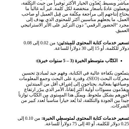
مباشر وبسيط. يُعدّون الخيار الأكثر توفيراً من حيث التكلفة،
ويعملون عادةً بأسعار منخفضة لكل كلمة. غير أنه غالباً ما
يحتاج إنتاجهم إلى مراجعة مكثّفة من قِبل العميل أو صاحب
العمل، ما يجعلهم مناسبين أكثر للمحتوى الذي يهدف إلى
مجرد “الحضور الرقمي” دون التركيز على الأثر الاستراتيجي
العميق.
تسعير خدمات كتابة المحتوى للمبتدئين:
من 0.02 إلى 0.08
دولار للكلمة، أو 15 إلى 30 دولاراً للساعة.
الكتّاب متوسطو الخبرة (3 – 5 سنوات خبرة):
يتمتّعون بكفاءة عالية في الكتابة، وفهم جيد لمبادئ تحسين
محركات البحث (SEO)، وقدرة على البحث وجمع المعلومات
وصياغتها بفعالية. يحتاجون إلى إشراف أقل من المبتدئين
ويقدّمون مسودّات أولية أكثر إتقاناً، الأمر الذي يبرّر ارتفاع
أجورهم بشكل ملحوظ. ويمثّل هذا المستوى من الكتّاب توازناً
جيداً بين الجودة والتكلفة، لذا يُعد خياراً مناسباً لعدد كبير من
الشركات.
تسعير خدمات كتابة المحتوى لمتوسطي الخبرة:
من 0.10 إلى
0.25 دولار للكلمة، أو 40 إلى 75 دولاراً للساعة.