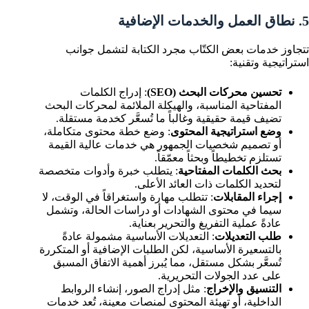
5. نطاق العمل والخدمات الإضافية
تتجاوز خدمات بعض الكتّاب مجرد الكتابة لتشمل جوانب
استراتيجية وتقنية:
تحسين محركات البحث (SEO)
: إدراج الكلمات
المفتاحية المناسبة، والهيكلة الملائمة لمحركات البحث
تضيف قيمة حقيقية وغالباً ما تُسعَّر كخدمة مستقلة.
وضع استراتيجية المحتوى
: وضع خطة محتوى متكاملة،
أو تصميم شخصيات الجمهور هي خدمات عالية القيمة
تستلزم تخطيطاً وبحثاً معمّقاً.
بحث الكلمات المفتاحية
: يتطلب خبرة وأدوات متخصصة
لتحديد الكلمات ذات العائد الأعلى.
إجراء المقابلات
: تتطلب مهارة واستغراقاً في الوقت، لا
سيما في محتوى الشهادات أو دراسات الحالة، وتشمل
عادةً عملية التفريغ والتحرير بعناية.
طلب التعديلات
: التعديلات الأساسية مشمولة عادةً
بالتسعيرة الأساسية، لكن الطلبات الإضافية أو المتكررة
تُسعَّر بشكل مستقل، مما يُبرز أهمية الاتفاق المسبق
على عدد الجولات التحريرية.
التنسيق والإخراج
: مثل إدراج الصور، إنشاء الروابط
الداخلية، أو تهيئة المحتوى لمنصات معينة، تُعد خدمات