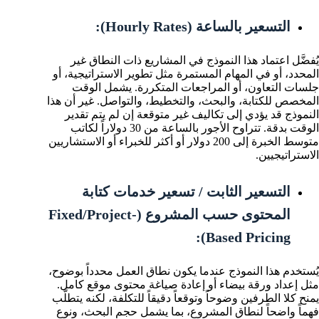
التسعير بالساعة (Hourly Rates):
يُفضَّل اعتماد هذا النموذج في المشاريع ذات النطاق غير
المحدد، أو في المهام المستمرة مثل تطوير الاستراتيجية، أو
جلسات التعاون، أو المراجعات المتكررة. يشمل الوقت
المخصص للكتابة، والبحث، والتخطيط، والتواصل. غير أن هذا
النموذج قد يؤدي إلى تكاليف غير متوقعة إن لم يتم تقدير
الوقت بدقة. تتراوح الأجور بالساعة من 30 دولاراً لكاتب
متوسط الخبرة إلى 200 دولار أو أكثر للخبراء أو الاستشاريين
الاستراتيجيين.
التسعير الثابت / تسعير خدمات كتابة
المحتوى حسب المشروع (Fixed/Project-
Based Pricing):
يُستخدم هذا النموذج عندما يكون نطاق العمل محدداً بوضوح،
مثل إعداد ورقة بيضاء أو إعادة صياغة محتوى موقع كامل.
يمنح كلا الطرفين وضوحاً وتوقعاً دقيقاً للتكلفة، لكنه يتطلّب
فهماً واضحاً لنطاق المشروع، بما يشمل حجم البحث، ونوع