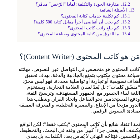
12.2.
مفارقة الجودة والتكلفة: لماذا “الرّخص” مدمّر؟
13.
الأسئلة الشائعة
13.1.
كم تكلفة خدمات كتابة المحتوى؟
13.2.
كم يجب أن أتقاضى أجراً مقابل كتابة 500 كلمة؟
13.3.
كم يبلغ راتب كاتب المحتوى؟
13.4.
ما الفرق بين كتابة المحتوى وصناعة المحتوى؟
مَن هو كاتب المحتوى (Content Writer)؟
كاتب المحتوى هو متخصص في التواصل عبر النصوص، مهمّته
صياغة محتوى مكتوب يتمتع بالجاذبية والدقة، بهدف تحقيق
أهداف تسويقية أو تجارية أو تواصلية محددة. فهو ليس مجرّد
“منسّق كلمات”؛ بل يُعدّ لسان العلامة التجارية، ويستخدِم
اللغة لبناء الجسور مع الجمهور المستهدف، وترسيخ الثقة،
ودفع المستخدمين نحو التفاعل واتخاذ القرار. ويتطلب هذا
الدور مزيجاً من الإبداع، والبصيرة التحليلية، والمعرفة العميقة
بمبادئ التسويق الرقمي.
ثمة اعتقاد شائع بأن كاتب المحتوى “يكتب فقط”؛ لكن الواقع
يكشف أنه يقضي جزءاً كبيراً من وقته في البحث، والتخطيط،
والتحسين. فنِتاجُه النهائي لا يُقاس بعدد الكلمات، بل بمدى