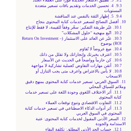
9.2.
3. تطبيق الأسعار الجديدة فوراً على العملاء الجدد
9.3.
4. تحسين الخدمات وتقديم باقات تسعير متعددة
المستويات
9.4.
5. إظهار الثقة بالنفس عند المناقشة
10.
أفضل النصائح لتسعير خدمات كتابة المحتوى بنجاح
10.1.
غيّر طريقة التفكير: سعّر وفقاً للقيمة، لا فقط للإنتاج
10.2.
اتّبع منهجية “حلول المشكلات”
10.3.
عبّر عن العائد على الاستثمار (Return On Investment –
ROI) بوضوح
10.4.
صِغ عروضاً لا تُقاوَم
10.5.
اعترف بخبرتك وإنجازاتك ولا تقلل من ذاتك
10.6.
كن حازماً وواضحاً في الحديث عن الأسعار
10.7.
أتقن مهارات التفاوض كعملية تشاركية لا مواجهة
10.8.
لا بأس بالاعتراض واعرف متى يجب التنازل أو
الانسحاب
11.
السوق العربي: تسعير خدمات كتابة المحتوى بمنهج دقيق
وملائم للسياق المحلي
11.1.
أثر الاختلاف اللغوي وجودة اللغة على تسعير خدمات
كتابة المحتوى
11.2.
التفاوت الاقتصادي وتنوع توقعات العملاء
11.3.
أثر أدوات الذكاء الاصطناعي في تسعير خدمات كتابة
المحتوى في السوق العربي
12.
السعر الأدنى المقبول لخدمات كتابة المحتوى: عتبة
الاستدامة والجودة
12.1.
حساب الحد الأدنى المطلق: تكلفة البقاء