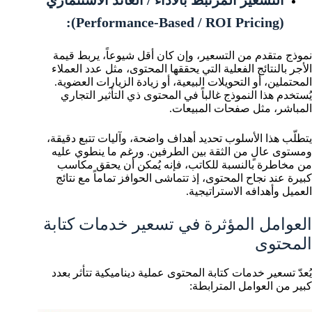
التسعير المرتبط بالأداء / العائد الاستثماري
(Performance-Based / ROI Pricing):
نموذج متقدم من التسعير، وإن كان أقل شيوعاً، يربط قيمة
الأجر بالنتائج الفعلية التي يحققها المحتوى، مثل عدد العملاء
المحتملين، أو التحويلات البيعية، أو زيادة الزيارات العضوية.
يُستخدم هذا النموذج غالباً في المحتوى ذي التأثير التجاري
المباشر، مثل صفحات المبيعات.
يتطلّب هذا الأسلوب تحديد أهداف واضحة، وآليات تتبع دقيقة،
ومستوى عالٍ من الثقة بين الطرفين. ورغم ما ينطوي عليه
من مخاطرة بالنسبة للكاتب، فإنه يُمكن أن يحقق مكاسب
كبيرة عند نجاح المحتوى، إذ تتماشى الحوافز تماماً مع نتائج
العميل وأهدافه الاستراتيجية.
العوامل المؤثرة في تسعير خدمات كتابة
المحتوى
يُعدّ تسعير خدمات كتابة المحتوى عملية ديناميكية تتأثر بعدد
كبير من العوامل المترابطة: