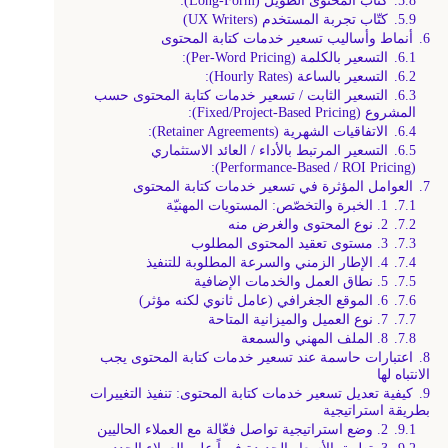
5.8.
كتّاب المحتوى الطويل (Long-Form):
5.9.
كتّاب تجربة المستخدم (UX Writers)
6.
أنماط وأساليب تسعير خدمات كتابة المحتوى
6.1.
التسعير بالكلمة (Per-Word Pricing):
6.2.
التسعير بالساعة (Hourly Rates):
6.3.
التسعير الثابت / تسعير خدمات كتابة المحتوى حسب
المشروع (Fixed/Project-Based Pricing):
6.4.
الاتفاقيات الشهرية (Retainer Agreements):
6.5.
التسعير المرتبط بالأداء / العائد الاستثماري
(Performance-Based / ROI Pricing):
7.
العوامل المؤثرة في تسعير خدمات كتابة المحتوى
7.1.
1. الخبرة والتخصّص: المستويات المهنيّة
7.2.
2. نوع المحتوى والغرض منه
7.3.
3. مستوى تعقيد المحتوى المطلوب
7.4.
4. الإطار الزمني والسرعة المطلوبة للتنفيذ
7.5.
5. نطاق العمل والخدمات الإضافية
7.6.
6. الموقع الجغرافي (عامل ثانوي لكنه مؤثر)
7.7.
7. نوع العميل والميزانية المتاحة
7.8.
8. الملف المهني والسمعة
8.
اعتبارات حاسمة عند تسعير خدمات كتابة المحتوى يجب
الانتباه لها
9.
كيفية تعديل تسعير خدمات كتابة المحتوى: تنفيذ التغييرات
بطريقة استراتيجية
9.1.
2. وضع استراتيجية تواصل فعّالة مع العملاء الحاليين