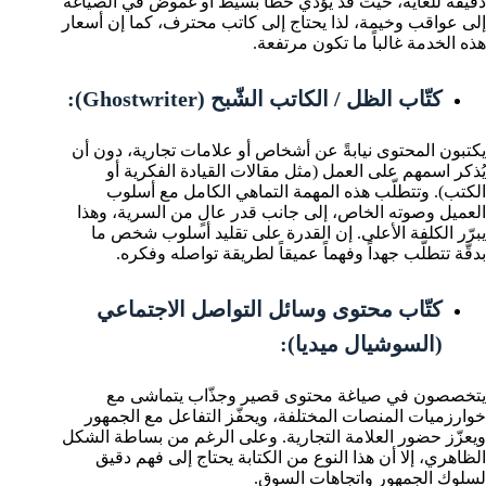
دقيقة للغاية، حيث قد يؤدّي خطأ بسيط أو غموض في الصياغة
إلى عواقب وخيمة، لذا يحتاج إلى كاتب محترف، كما إن أسعار
هذه الخدمة غالباً ما تكون مرتفعة.
كتّاب الظل / الكاتب الشّبح (Ghostwriter):
يكتبون المحتوى نيابةً عن أشخاص أو علامات تجارية، دون أن
يُذكر اسمهم على العمل (مثل مقالات القيادة الفكرية أو
الكتب). وتتطلّب هذه المهمة التماهي الكامل مع أسلوب
العميل وصوته الخاص، إلى جانب قدر عالٍ من السرية، وهذا
يبرّر الكلفة الأعلى. إن القدرة على تقليد أسلوب شخص ما
بدقّة تتطلّب جهداً وفهماً عميقاً لطريقة تواصله وفكره.
كتّاب محتوى وسائل التواصل الاجتماعي
(السوشيال ميديا):
يتخصصون في صياغة محتوى قصير وجذّاب يتماشى مع
خوارزميات المنصات المختلفة، ويحفّز التفاعل مع الجمهور
ويعزّز حضور العلامة التجارية. وعلى الرغم من بساطة الشكل
الظاهري، إلا أن هذا النوع من الكتابة يحتاج إلى فهم دقيق
لسلوك الجمهور واتجاهات السوق.