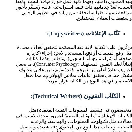
بنية المحتوى داخلياً، وفهماً لآلية عمل خوارزميات البحث. ولهذا
السبب، تُعدّ خدماتهم ذات قيمة استراتيجية عالية وتُسعَّر بأجور
مرتفعة نسبياً، نظراً لما تحققه من زيادة في الظهور الرقمي
واستقطاب العملاء المحتملين.
كتّاب الإعلانات (Copywriters):
يركّزون على الكتابة الإقناعية المصمّمة لتحقيق أهداف محددة
مثل رفع المبيعات أو دفع المستخدم لاتخاذ إجراء (كزيارة
صفحة، أو شراء منتج، أو التسجيل). وتتطلّب هذه الكتابات
إتقاناً لعلم النفس المستهلك (Consumer Psychology)، ما يجعل
أجورهم عادةً أعلى من غيرهم. فقد يُسهم نص إعلاني محبوك
بشكل جيد في تحقيق عائدات بملايين الدولارات، مما يجعل
الاستثمار في هذا النوع من الكتابة قراراً مربحاً.
الكتّاب التقنيون (Technical Writers):
متخصصون في تبسيط المعلومات التقنية المعقدة (مثل
الكتيبات الإرشادية أو الوثائق التقنية) لجمهور محدد، لاسيما في
مجالات مثل تكنولوجيا المعلومات، والهندسة، والرعاية
الصحية. ويتطلب هذا النوع من المحتوى دقة شديدة وتفاصيل