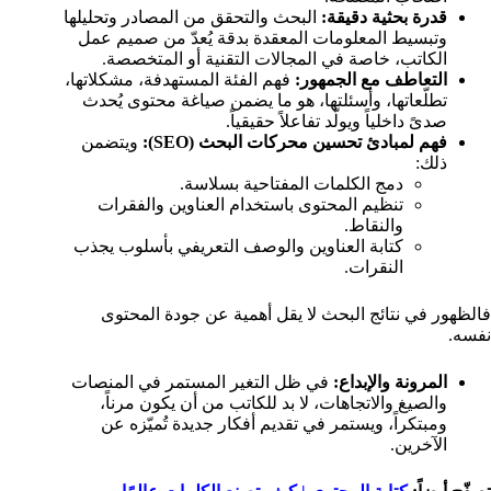
قدرة بحثية دقيقة:
البحث والتحقق من المصادر وتحليلها
وتبسيط المعلومات المعقدة بدقة يُعدّ من صميم عمل
الكاتب، خاصة في المجالات التقنية أو المتخصصة.
التعاطف مع الجمهور:
فهم الفئة المستهدفة، مشكلاتها،
تطلّعاتها، وأسئلتها، هو ما يضمن صياغة محتوى يُحدث
صدىً داخلياً ويولّد تفاعلاً حقيقياً.
فهم لمبادئ تحسين محركات البحث (SEO):
ويتضمن
ذلك:
دمج الكلمات المفتاحية بسلاسة.
تنظيم المحتوى باستخدام العناوين والفقرات
والنقاط.
كتابة العناوين والوصف التعريفي بأسلوب يجذب
النقرات.
فالظهور في نتائج البحث لا يقل أهمية عن جودة المحتوى
نفسه.
المرونة والإبداع:
في ظل التغير المستمر في المنصات
والصيغ والاتجاهات، لا بد للكاتب من أن يكون مرناً،
ومبتكراً، ويستمر في تقديم أفكار جديدة تُميّزه عن
الآخرين.