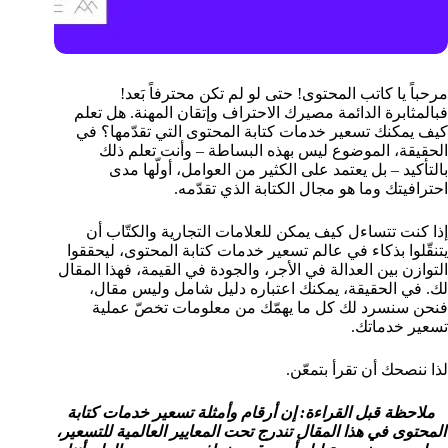
مرحباً يا كاتب المحتوى! حتى لو لم تكن محترفاً بَعد!
فبالمثابرة الدائمة مصيرك الاحتراف وإتقان المهنة. هل تعلم
كيف يمكنك تسعير خدمات كتابة المحتوى التي تقدّمها؟ في
الحقيقة، الموضوع ليس بهذه البساطة – وأنت تعلم ذلك
بالتأكيد – بل يعتمد على الكثير من العوامل، أولّها مدى
احترافيتك وما هو مجال الكتابة الذي تقدّمه.
إذا كنت تتساءل كيف يمكن للعلامات التجارية والكتّاب أن
يتنقّلوا بذكاء في عالم تسعير خدمات كتابة المحتوى، ليحققوا
التوازن بين العدالة في الأجر، والجودة في القيمة، فهذا المقال
لك. في الحقيقة، يمكنك اعتباره دليل شامل وليس مقال،
فنحن سنسرد لك كل ما يهمّك من معلومات تخصّ عملية
تسعير خدماتك.
لذا ننصحك أن تقرأ بتمعّن.
ملاحظة قبل القراءة: إن أرقام وأمثلة تسعير خدمات كتابة
المحتوى في هذا المقال تندرج تحت المعايير العالمية للتسعير،