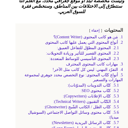
وليست مخصصة لبلد أو موقع جغرافي محدد، مع العلم أننا
سنتطرّق إلى الاختلافات بين المناطق، وسنخصّص فقرة
للسوق العربي.
المحتويات
إخفاء
1.
مَن هو كاتب المحتوى (Content Writer)؟
2.
أنواع المحتوى التي يعمل عليها كاتب المحتوى
2.1.
المحتوى المطوّل للتفاعل العميق:
2.2.
المحتوى القصير للتأثير وزيادة التحويلات:
2.3.
المحتوى التأسيسي للوسائط المتعددة:
3.
مهارات كاتب المحتوى المحترف
4.
التفرّد المهني: ليس كل كاتب مثل الآخر!
5.
أنواع كتّاب المحتوى: نوع التخصص محدد جوهري لمجموعة
المهارات والتسعير
5.1.
كتّاب التدوينات (المدوّنات):
5.2.
كتّاب محتوى SEO:
5.3.
كتّاب الإعلانات (Copywriters):
5.4.
الكتّاب التقنيون (Technical Writers):
5.5.
كتّاب الظل / الكاتب الشّبح (Ghostwriter):
5.6.
كتّاب محتوى وسائل التواصل الاجتماعي (السوشيال
ميديا):
5.7.
كتّاب الرسائل البريدية (Newsletters):