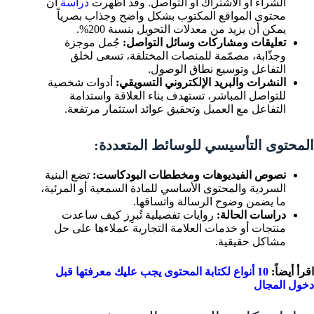
الشراء أو الاشتراك أو التواصل. وقد أظهرت
دراسة
أن
محتوى المواقع المكتوب بشكل واضح وجذاب بصرياً
يمكن أن يزيد من معدلات التحويل بنسبة 200%.
تعليقات ومشاركات وسائل التواصل:
جُمل موجزة
وجذّابة، مصمّمة للمنصات المختلفة، تسعى لخلق
التفاعل وتوسيع نطاق الوصول.
النشرات والبريد الإلكتروني التسويقي:
أدوات شخصية
للتواصل المباشر، تستهدف بناء العلاقة واستدامة
التفاعل مع العميل وتحقيق عوائد استثمار مرتفعة.
المحتوى التأسيسي للوسائط المتعددة:
نصوص الفيديوهات ومخططات البودكاست:
تضع البنية
السردية والمحتوى الأساسي للمادة السمعية أو المرئية،
ما يضمن وضوح الرسالة واتساقها.
دراسات الحالة:
روايات تفصيلية تُبرِز كيف ساعدت
منتجات أو خدمات العلامة التجارية عملاءها على حل
مشاكل حقيقية.
اقرأ أيضاً:
10 أنواع لكتابة المحتوى يجب عليك معرفتها قبل
دخول المجال