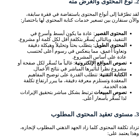
2. نوع المحتوى والغرض منه
لقد تطرّقنا إلى أنواع المحتوى باستفاضة في فقرة سابقة،
والآن سنقارن بين تسعير خدمات كتابة المحتوى لها باختصار:
المحتوى القصير
: عادة ما يكون أبسط وأسرع في
التنفيذ، وبالتالي يُسعَّر بتكلفة أقل لكل كلمة أو مشروع.
المحتوى الطويل
: يتطلب بحثاً وتحليلاً وهيكلة دقيقة
وتعاوناً أعمق، مما ينعكس في رسوم أعلى تُحتسب
عادة على أساس المشروع.
نصوص المواقع الإلكترونية
: غالباً ما تُسعَّر لكل صفحة أو
مشروع نظراً لتأثيرها المباشر في نتائج الأعمال.
الكتابة التقنية
: تتطلب القدرة على توضيح المفاهيم
المعقدة وتستلزم معرفة دقيقة، ما يبرر ارتفاع تكلفة
هذه الخدمة.
نصوص المبيعات
ترتبط بشكل مباشر بتحقيق الإيرادات
لذا تُسعَّر بأسعار أعلى.
3. مستوى تعقيد المحتوى المطلوب
تزداد تكلفة المحتوى كلما زاد الجهد الذهني المطلوب لإنجازه،
وهذا يعتمد على: