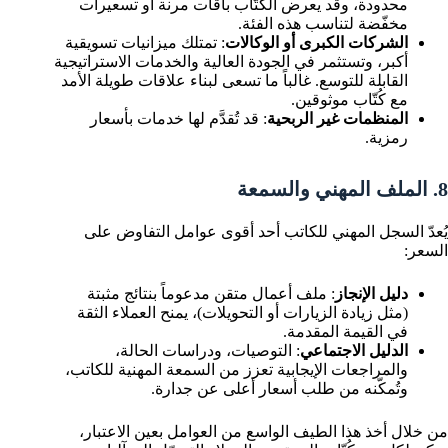
محدودة، وقد يعرض الكُتّاب باقات مرنة أو تسعيرات
مخفّضة لتناسب هذه الفئة.
الشركات الكبرى أو الوكالات
: تمتلك ميزانيات تسويقية
أكبر، وتستثمر في الجودة العالية والخدمات الاستراتيجية
القابلة للتوسع. غالباً ما تسعى لبناء علاقات طويلة الأمد
مع كُتّاب موثوقين.
المنظمات غير الربحية
: قد تُقدَّم لها خدمات بأسعار
رمزية.
8. الملف المهني والسمعة
يُعدّ السجل المهني للكاتب أحد أقوى عوامل التفاوض على
السعر:
دليل الإنجاز
: ملف أعمال متقن مدعوماً بنتائج مثبتة
(مثل زيادة الزيارات أو التحويلات)، يمنح العملاء الثقة
في القيمة المقدمة.
الدليل الاجتماعي
: التوصيات، ودراسات الحالة،
والمراجعات الإيجابية تعزز من السمعة المهنية للكاتب،
وتُمكّنه من طلب أسعار أعلى عن جدارة.
من خلال أخذ هذا الطيف الواسع من العوامل بعين الاعتبار،