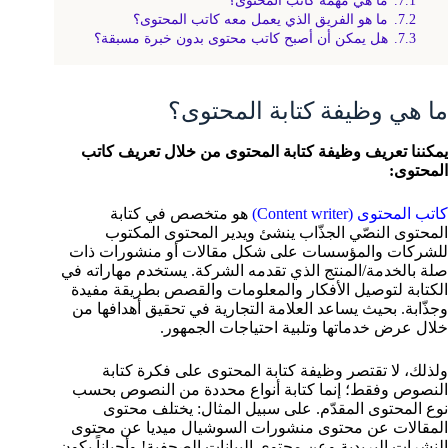
7.2.
ما هو الفريق الذي يعمل معه كاتب المحتوى؟
7.3.
هل يمكن أن أصبح كاتب محتوى بدون خبرة مسبقة؟
ما هي وظيفة كتابة المحتوى؟
يمكننا تعريف وظيفة كتابة المحتوى من خلال تعريف كاتب
المحتوى:
كاتب المحتوى (Content writer)
هو متخصص في كتابة
المحتوى النصّي الجذّاب ينشئ ويدير المحتوى المكتوب
للشركات والمؤسسات على شكل مقالات أو منشورات ذات
صلة بالخدمة/المنتج الذي تقدمه الشركة. يستخدم مهاراته في
الكتابة لتوصيل الأفكار والمعلومات والقصص بطريقة مفيدة
وجذّابة. بحيث يساعد العلامة التجارية في تحقيق أهدافها من
خلال عرض خدماتها وتلبية احتياجات الجمهور.
ولذلك، لا تقتصر وظيفة كتابة المحتوى على فكرة كتابة
النصوص وفقط؛ إنما كتابة أنواع محددة من النصوص بحسب
نوع المحتوى المقدّم. على سبيل المثال: يختلف محتوى
المقالات عن محتوى منشورات السوشيال ميديا عن محتوى
النشرات البريدية وعن محتوى البيانات الصحفية! وأحياناً يكون