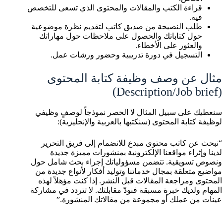
قراءة الكتب والمقالات والمحتوى الذي تسعى للتخصص
فيه.
طلب النصيحة من صديق كاتب لتقديم نظرة موضوعية
حول كتاباتك والحصول على ملاحظات حول مهاراتك
والعثور على الأخطاء.
التسجيل في دورة تدريبية وحضور ورشات عمل.
مثال عن وصف وظيفة كتابة المحتوى
(Description/Job brief)
سنعطيك على سبيل المثال لا الحصر نموذجاً لوصفٍ وظيفي
لوظيفة كتابة المحتوى (سنكتبها بالعربية والإنجليزية):
“نبحث عن كاتب محتوى مبدع للانضمام إلى فريق التحرير
لدينا وإثراء مواقعنا الإلكترونية بمنشورات مميزة جديدة
ونصوص تسويقية. تتضمن مسؤولياتك إجراء بحث شامل حول
مواضيع متعلقة بمجال خدماتنا وتوليد أفكار لأنواع جديدة من
المحتوى ومراجعة المقالات قبل النشر. إذا كنت مؤهلاً لهذه
المهام ولديك خبرة مسبقة فنودّ مقابلتك. لا تتردد في مشاركة
عينات من عملك أو مجموعة من مقالاتك المنشورة.”