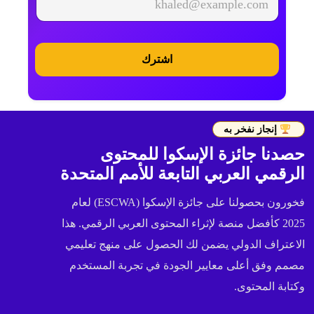
اشترك
إنجاز نفخر به
حصدنا جائزة الإسكوا للمحتوى
الرقمي العربي التابعة للأمم المتحدة
فخورون بحصولنا على جائزة الإسكوا (ESCWA) لعام
2025 كأفضل منصة لإثراء المحتوى العربي الرقمي. هذا
الاعتراف الدولي يضمن لك الحصول على منهج تعليمي
مصمم وفق أعلى معايير الجودة في تجربة المستخدم
وكتابة المحتوى.