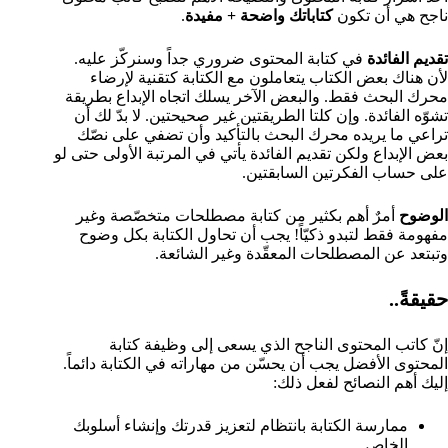
ناجح هي أن تكون
كتاباتك واضحة + مفيدة
.
تقديم الفائدة
في كتابة المحتوى ضروري جداً وسنركّز عليه.
لأن هناك بعض الكتاب يتعاملون مع الكتابة كتقنية لإرضاء
محرك البحث فقط. والبعض الآخر يسلك اتجاه الإبداع بطريقة
تشوّه الفائدة. وإن كلتا الطريقتين غير صحيحتين. لا بدّ لك أن
تراعي ما يريده محرك البحث بالتأكيد وأن تضفي على نصّك
بعض الإبداع ولكن تقديم الفائدة يأتي في المرتبة الأولى حتى لو
على حساب الفكرتين السابقتين.
الوضوح
أمرٌ أهم بكثير من كتابة مصطلحات متخصّصة وغير
مفهومة فقط لتبدو ذكيّاً! يجب أن تحاول الكتابة بكل وضوح
وتبتعد عن المصطلحات المعقّدة وغير الشائعة.
حقيقةً..
إنّ كاتب المحتوى الناجح الذي يسعى إلى وظيفة كتابة
المحتوى الأفضل يجب أن يحسّن من مهاراته في الكتابة دائماً.
إليك أهم النصائح لفعل ذلك:
ممارسة الكتابة بانتظام لتعزيز قدرتك وإنشاء أسلوبك
الخاص.