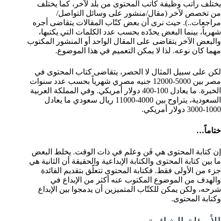
يختلف راتب وظيفة كاتب المحتوى من بلد لآخر، كما يختلف
من تخصص لآخر (مقال/منشور على وسائل التواصل/
مراجعات..). حيث نرى أن بعض كتّاب المقالات يتقاضى أجره
شهرياً، بينما البعض يحدّده بحسب عدد الكلمات التي يكتبها،
والبعض الآخر يتقاضى على المقال الواحد أو المنشور المكتوب
مهما كان نوعه. لذا لا يمكن التعميم في هذا الموضوع.
لكن على سبيل المثال لا الحصر، يتقاضى كتاب المحتوى في
مصر بين 5000-12000 جنيه مصري شهرياً بحسب عدد سنوات
الخبرة. ما يعادل 100-400 دولار أمريكي. وفي المملكة العربية
السعودية، يتراوح بين 4000-11000 ريال سعودي ما يعادل
1000-3000 دولار أمريكي.
ختاماً…
إن كتابة المحتوى هي فَن وعلم في ذات الوقت. يخلط البعض
ما بين كتابة المحتوى والكتابة الإبداعية والحقيقة أن الثانية هي
جزء من الأولى فقط. فكتابة المحتوى تتعلّق بتقديم الفائدة
والهدف من الموضوع المكتوب عنه أكثر من الإبداع في
شرحه، ولكن يمكن للكتّاب المتميزين أن يدمجوا بين الإبداع
وكتابة المحتوى.