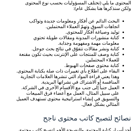
المحتوى ما يلي (تختلف المسؤوليات بحسب نوع المحتوى
ولكن سنذكرها هنا بشكل عام):
البحث الدائم عن أفكار ومعلومات جديدة وتواكب
اتجاهات السوق وتهمّ العملاء المحتملين.
توليد وصياغة أفكار للمحتوى.
كتابة منشورات المدونة ومقالات طويلة تحتوي
معلومات مهمة ومفهومة وجذابة.
كتابة ونشر مقالات تتفوّق في نتائج بحث جوجل.
كتابة وصف للمنتجات على الإنترنت بحيث تكون مقنعة
للعملاء المحتملين.
كتابة محتوى صفحات الهبوط.
البقاء على اطلاع بأي تغييرات ذات صلة بكتابة المحتوى.
وهذا يعني قراءة المواد التي تنشرها العلامات التجارية
المنافسة أو الاشتراك في نشراتها البريدية.
العمل جنباً إلى جنب مع الأقسام الأخرى في الشركة.
على سبيل المثال، العمل مع أعضاء فرق المبيعات
والتسويق في إنشاء استراتيجية محتوى تستهدف العميل
المثالي بشكل فعال.
نصائح لتصبح كاتب محتوى ناجح
أحد أسرار كتابة المحتوى والنصيحة الأهم لتصبح كاتب محتوى