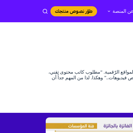
طوّر نصوص منتجك
ن المنصة
مواقع الرّقمية. “مطلوب كاتب محتوى تقني،
SEO، مطلوب كاتب محتوى نصوص فيديوهات..” وهكذا. لذا من المهم جداً أن