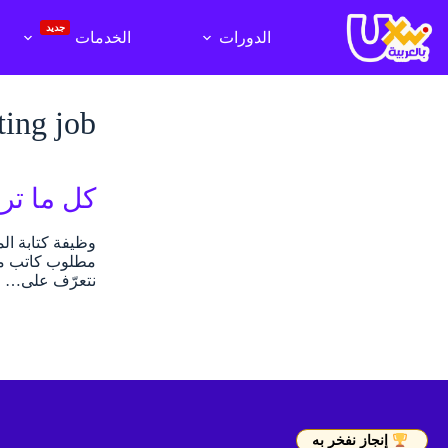
لتجاوز
لى
جديد
الدورات
الخدمات
لمحتوى
ting job
كل ما تر
وظيفة كتابة ال
نتعرّف على…
إنجاز نفخر به