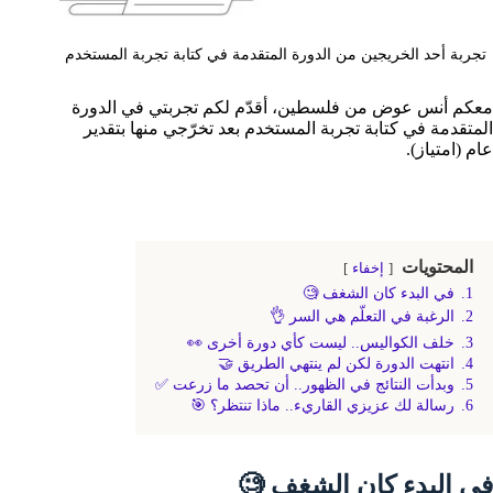
تجربة أحد الخريجين من الدورة المتقدمة في كتابة تجربة المستخدم
معكم أنس عوض من فلسطين، أقدّم لكم تجربتي في
الدورة
المتقدمة في كتابة تجربة المستخدم
بعد تخرّجي منها بتقدير
عام (امتياز).
المحتويات
إخفاء
1.
في البدء كان الشغف 🧐
2.
الرغبة في التعلّم هي السر 👌
3.
خلف الكواليس.. ليست كأي دورة أخرى 👀
4.
انتهت الدورة لكن لم ينتهي الطريق 🤝
5.
وبدأت النتائج في الظهور.. أن تحصد ما زرعت ✅
6.
رسالة لك عزيزي القاريء.. ماذا تنتظر؟ 🎯
في البدء كان الشغف 🧐