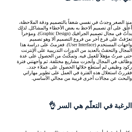
منذ الصغر وجدتُ في نفسي شغفاً بالتصميم ودقة الملاحظة،
أعلّق على أي تصميم ألاحظ به بعض الأخطاء والمشاكل. لذلك
بدأتُ في مجال تصميم الجرافيك (Graphic Design). ومؤخراً
تعرّفتُ على فرع آخر من فروع التصميم ألا وهو تصميم
واجهات المستخدم (User Interface). فعزمتُ على دراسة هذا
المجال والتحقتُ بالعديد من الدورات التدريبية على الإنترنت
حتى صرتُ مؤهلاً للعمل فيه. وتمكّنتُ من الحصول على عدة
وظائف في المجال وأنجزت مشاريع مختلفة. ثم واجهتني فترة
ركود وظيفي لم أستطع خلالها الحصول على عملاء جدد..
فقررتُ استغلال هذه الفترة في العمل على تطوير مهاراتي
والبحث عن مجالات أخرى قريبة من مجالي الأساسي.
الرغبة في التعلّم هي السر 👌