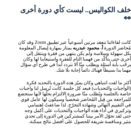
خلف الكواليس.. ليست كأي دورة أخرى
👀
كانت لقاءاتنا تنعقد مرتين أسبوعياً عبر تطبيق Zoom وقد كان
مُحاضر الدورة
أ. محمود عبدربه
يمتاز بمهارة إيصال المعلومة
بكل سهولة وسلاسة ولم يكن ينتهي من فقرة وينتقل إلى
أخرى حتى يتأكّد من فهمنا التام للفقرة واستيعابنا لها وكان
يرحّب بأية أسئلة ويطلب منّا ألا نتردد أبداً في طرح أي سؤال
مهما بدا بسيطاً فهناك دائماً إجابة بلا شك.
أكثر ما لفت انتباهي وكان يميّز هذه الدورة بالتحديد فكرة
(الواجبات والتحديات) فبعد كل جلسة كانت تُرسل لنا واجبات
خاصة بالجلسة ويُطلب منّا ضرورة الالتزام بحلّها لأنها ستخضع
للمراجعة من قِبل المُحاضر شخصياً وسيكون لها عامل قوي
في التقييم النهائي وشهادة التخرّج. لذا ضاعفتُ اهتمامي
وتركيزي في أداء هذه الواجبات والتحديات على أكمل وجه
حتى لقد تحوّل الأمر بيننا كمشتركين في الدورة إلى تحدي
مثير ومنافسة شريفة للحصول على أفضل نتائج ممكنة.