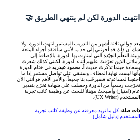
انتهت الدورة لكن لم ينتهي الطريق 🤝
بعد حوالي ثلاثة أشهر من التدريب المستمر انتهت الدورة. ولا
شك أن ذلك قد أحزنني إلى حد ما لأنني سأفتقد أجواء المتعة
وبيئة التعلّم الجيّدة التي امتازت بها الدورة. بالإضافة إلى
زملائي الذين تعرّفتُ عليهم أثناء الدورة. لكنني كذلك شعرتُ
بسعادة حينما تذكّرتُ حديث
أ. محمود عبدربه
في ختام الدورة
بأنها ليست نهاية المطاف وسنبقى على تواصل مستمر إذا ما
احتجنا لمساعدته فسيرحّب بنا جميعاً. والأمر الأهم هو أنني الآن
تخرّجت رسمياً من الدورة وحصلت على شهادة تخرّج بتقدير
عام (امتياز) وأصبحتُ مؤهلاً للبحث عن
وظيفة كاتب تجربة
المستخدم (UX Writer)
.
ذات صلة:
كل ما تريد معرفته عن وظيفة كاتب تجربة
المستخدم [دليل شامل]