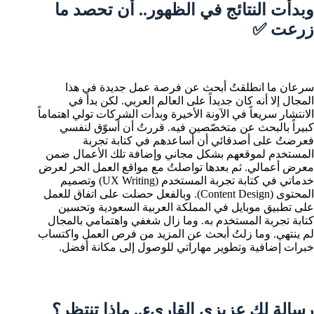
وبدأت النتائج في الظهور.. أن تحصد ما
زرعت ✅
سرعان ما انطلقتُ أبحث عن فرصة عمل جديدة في هذا
المجال إلا أنه كان جديداً على العالم العربي. لكن بدأ في
الانتشار سريعاً في الآونة الأخيرة وبدأت الشركات تولي اهتماماً
كبيراً بالبحث عن متخصّصين فيه. قررتُ أن أسوّق لنفسي
فعرضتُ على أصدقائي أن أساعدهم في كتابة تجربة
المستخدم لموقعهم بشكل مجاني وإضافة تلك الأعمال ضمن
معرض أعمالي. ثم بعدها تواصلتُ مع مواقع العمل الحر لعرض
خدماتي في كتابة تجربة المستخدم (UX Writing) وتصميم
المحتوى (Content Design). وبالفعل حصلت على اتفاق للعمل
على تطبيق موبايل في المملكة العربية السعودية وتحسين
كتابة تجربة المستخدم به. وما زال شغفي واهتمامي بالمجال
لم ينتهي. وما زلتُ أبحث عن المزيد من فرص العمل واكتساب
خبرات إضافية وتطوير مهاراتي للوصول إلى مكانة أفضل.
رسالة لك عزيزي القاريء.. ماذا تنتظر؟