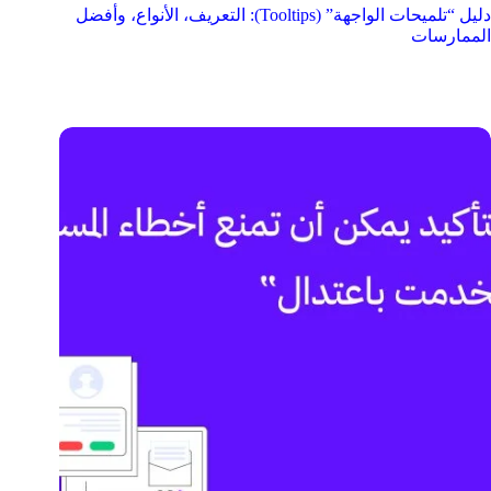
دليل “تلميحات الواجهة” (Tooltips): التعريف، الأنواع، وأفضل
الممارسات