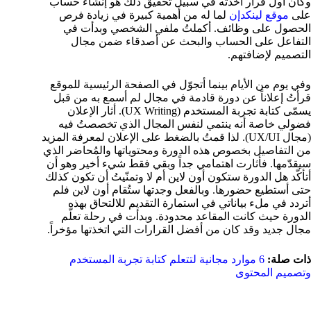
وكان أول قرار أخذته في سبيل تحقيق ذلك هو إنشاء حساب
على
موقع لينكدإن
لما له من أهمية كبيرة في زيادة فرص
الحصول على وظائف. أكملتُ ملفي الشخصي وبدأت في
التفاعل على الحساب والبحث عن أصدقاء ضمن مجال
التصميم لإضافتهم.
وفي يوم من الأيام بينما أتجوّل في الصفحة الرئيسية للموقع
قرأتُ إعلاناً عن دورة قادمة في مجال لم أسمع به من قبل
يسمّى
كتابة تجربة المستخدم (UX Writing)
. أثار الإعلان
فضولي خاصة أنه ينتمي لنفس المجال الذي تخصصتُ فيه
(مجال UX/UI). لذا قمتُ بالضغط على الإعلان لمعرفة المزيد
من التفاصيل بخصوص هذه الدورة ومحتوياتها والمُحاضر الذي
سيقدّمها. فأثارت اهتمامي جداً وبقي فقط شيء أخير وهو أن
أتأكّد هل الدورة ستكون أون لاين أم لا وتمنّيتُ أن تكون كذلك
حتى أستطيع حضورها. وبالفعل وجدتها ستُقام أون لاين فلم
أتردد في ملء بياناتي في استمارة التقديم للالتحاق بهذه
الدورة حيث كانت المقاعد محدودة. وبدأت في رحلة تعلّم
مجال جديد وقد كان من أفضل القرارات التي اتخذتها مؤخراً.
ذات صلة:
6 موارد مجانية لتتعلم كتابة تجربة المستخدم
وتصميم المحتوى