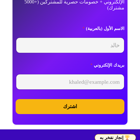
الإلكتروني + خصومات حصرية للمشتركين (+5000
مشترك)
T
الاسم الأول (بالعربية)
*
e
r
m
U
T
M
بريدك الإلكتروني
*
اشترك
إنجاز نفخر به