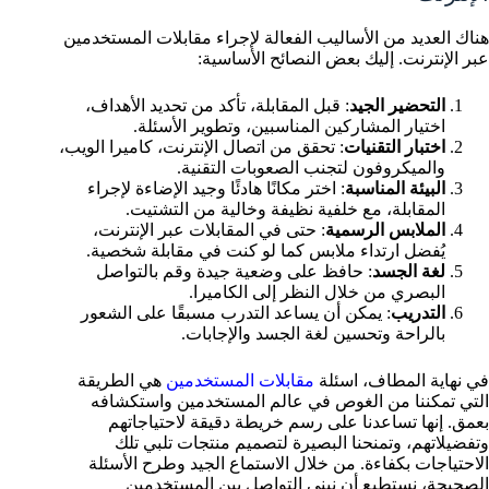
هناك العديد من الأساليب الفعالة لإجراء مقابلات المستخدمين
عبر الإنترنت. إليك بعض النصائح الأساسية:
التحضير الجيد
: قبل المقابلة، تأكد من تحديد الأهداف،
اختيار المشاركين المناسبين، وتطوير الأسئلة.
اختبار التقنيات
: تحقق من اتصال الإنترنت، كاميرا الويب،
والميكروفون لتجنب الصعوبات التقنية.
البيئة المناسبة
: اختر مكانًا هادئًا وجيد الإضاءة لإجراء
المقابلة، مع خلفية نظيفة وخالية من التشتيت.
الملابس الرسمية
: حتى في المقابلات عبر الإنترنت،
يُفضل ارتداء ملابس كما لو كنت في مقابلة شخصية.
لغة الجسد
: حافظ على وضعية جيدة وقم بالتواصل
البصري من خلال النظر إلى الكاميرا.
التدريب
: يمكن أن يساعد التدرب مسبقًا على الشعور
بالراحة وتحسين لغة الجسد والإجابات.
في نهاية المطاف، اسئلة
مقابلات المستخدمين
هي الطريقة
التي تمكننا من الغوص في عالم المستخدمين واستكشافه
بعمق. إنها تساعدنا على رسم خريطة دقيقة لاحتياجاتهم
وتفضيلاتهم، وتمنحنا البصيرة لتصميم منتجات تلبي تلك
الاحتياجات بكفاءة. من خلال الاستماع الجيد وطرح الأسئلة
الصحيحة، نستطيع أن نبني التواصل بين المستخدمين