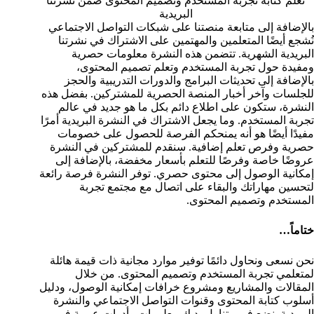
تعلم كتابة تجربة المستخدم وتصميم المحتوى ضمن نشرتنا
البريدية
بالإضافة إلى متابعة منصتنا على شبكات التواصل الاجتماعي
نُشجع أيضًا المتعلمين والمهتمين على الاشتراك في نشرتنا
البريدية الشهرية. تتضمن هذه النشرة معلومات حصرية
ومفيدة حول تجربة المستخدم وتعلم تصميم المحتوى،
بالإضافة إلى تحديثات البرامج والدورات التدريبية والحجز
للجلسات وآخر أخبار المنصة الحصرية للمشتركين. بفضل هذه
النشرة، ستكون على اطلاع دائم بكل ما هو جديد في عالم
تجربة المستخدم. وما يجعل الاشتراك في النشرة البريدية أمرًا
مفيدًا أيضًا هو أنه يمنحكم الفرصة للحصول على خصومات
حصرية وفرص تعلم إضافية. سنقدم للمشتركين في النشرة
عروضًا خاصة وفرصًا للتعلم بأسعار مخفضة، بالإضافة إلى
إمكانية الوصول إلى محتوى حصري. توفر النشرة فرصة رائعة
لتحسين مهاراتك والبقاء على اتصال مع مجتمع تجربة
المستخدم وتصميم المحتوى.
ختاماً…
نحن نسعى ونحاول دائمًا توفير موارد مجانية ذات قيمة هائلة
لمتعلمي تجربة المستخدم وتصميم المحتوى. من خلال
المقالات والمشاريع ومشروع خرافات إمكانية الوصول، ودليل
أسلوب كتابة المحتوى وقنوات التواصل الاجتماعي والنشرة
البريدية. نضع في متناول يديك معلومات وأدوات عربية في