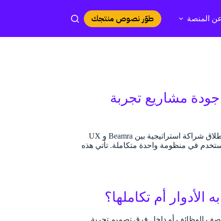
طوّر نصوص منتجك
ن المنصة
U بالعربية لتعزيز جودة مشاريع تجربة
في خطوة نوعية تسعى إلى تطوير أدوات وتجارب المستخدم باللغة العربية، نعلن عن إطلاق شراكة استراتيجية بين Beamra و UX
 المستخدم في منظومة واحدة متكاملة. تأتي هذه
 الأدوار أم تكاملها؟
 وصف الوظائف أو داخل فِرق تصميم تجربة