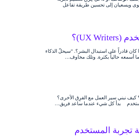
ع المحتوى ويسعيان إلى تحسين طريقة تفاعل
UX W)؟
كان قادراً على استبدال البشر؟. “سيحلّ الذكاء
ا أسمعه حالياً بكثرة. وتلك مخاوف…
د مستوياتنا مسؤولياتنا؟ كيف نبني سير العمل مع الفرِق الأخرى؟
 المستخدم بدأ كل شيء عندما ساعد فريق…