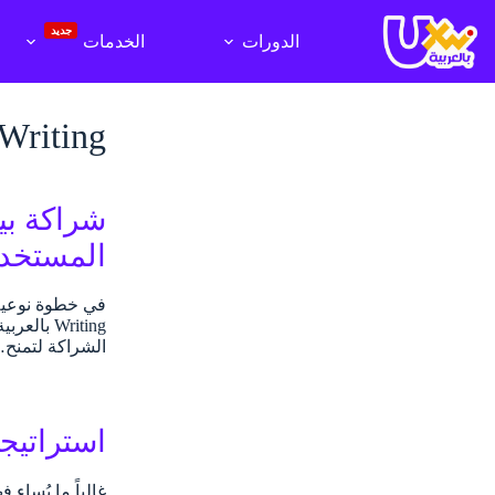
لتجاوز
لى
جديد
الدورات
الخدمات
لمحتوى
Writing
المستخد
Writing 
الشراكة لتمنح
استراتيجي
غالباً ما يُسا