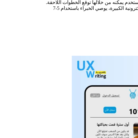
اق يرسم خارطة أمام المستخدم يمكنه من خلالها توقع الخطوات اللاحقة.
لذا اسأل نفسك: ما عدد الصفحات التي تتبع نفس التنسيق؟ بالنسبة للمواقع الإلكترونية الكبيرة، يوصي الخبراء باستخدام 5-7