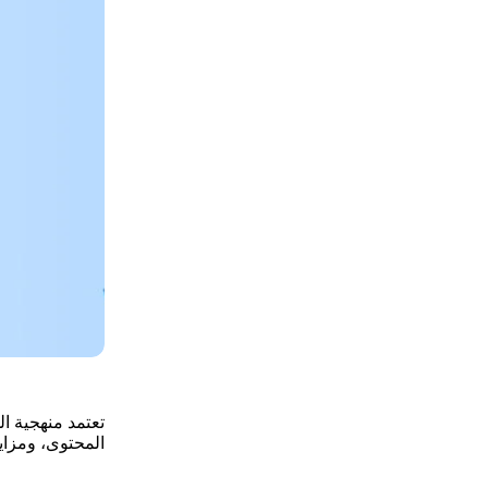
تعتمد منهجية 
المحتوى، ومزاي