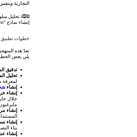
التجارية وبنفس
ثالثََا:
تحليل سلو
إنشاء نماذج “Forms” مناسبة لهم.
خطوات تطبيق 
تعدّ هذه المنهج
يلي بعض الخطوا
تدقيق الم
تحليل ال
لمعرفة ش
إنشاء
شخ
إنشاء خريطة موقع (te Map
خلال خارط
مايرغبون 
إنشاء مر
المستندا
إنشاء نس
بناء الت
إنشاء عدد 