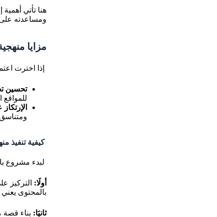
هنا تأتي أهمية
ومساعدته على ا
مزايا منهجي
إذا اخترت اعتم
تحسين تجرِبة ا
للمواقع 
الإرتكاز
ومتناسق 
كيفية تنفيذ من
لبدء مشروع با
أولََا:
التركيز عل
بالمحتوى يعني
ثانيََا:
بناء قصة 