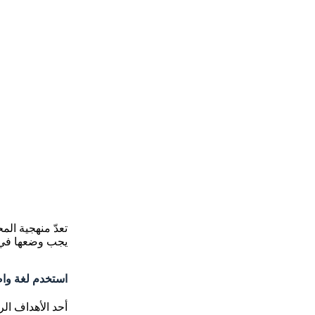
تعدّ منهجية ال
يجب وضعها في ا
استخدم لغة وا
أحد الأهداف ال