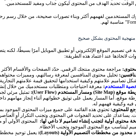
 الوقت تحديد الهدف من المحتوى ليكون جذاب ومفيد للمستخدمين.
ك المستخدمين لفهمهم أكثر وبناء تصورات صحيحة، من خلال رسم رحل
منهجية المحتوى بشكل صحيح
ية في تصميم الموقع الإلكتروني أو تطبيق الموبايل أمرًا بسيطًا، لكنه
ت لاتخاذها عند اعتماد هذه الطريقة:
حتو
ى
:
مراجعة محتوى منتجك الرقمي. حدّد الصفحات والأقسام الأكثر أه
منافسين:
تحليل محتوى المنافسين لمعرفة رسالتهم، ومميزات محتواهم و
كل تصاميم علامتهم وكيفية استخدامها لتحقيق قيمة علامتهم التجارية.
صية المستخدم
:
معرفة احتياجات ومتطلبات مستخدميك من خلال إنشاء
Si) ومسار المستخدم (User Flow):
تمثيل مرئي لجم
ة موقع، أما المسار يعمل على توثيق خطواتهم أثناء إنجاز مهامهم داخله
فيه وكيفية فهمهم له.
جع للمحتوى:
تحتوي هذه القائمة على جميع ميزات المحتوى الموجود بم
ت. يساعدك على تحديد الفجوات في المحتوى وتجنب التكرار أو العناصر 
خة محتوى أولية لتجنب إنشاء تصاميم لا داعي لها:
المحتوى الأولي أو 
صميم ليتناسب مع المحتوى الموجود وتجنب الأخطاء.
محدود من مخططات التصميم الأولية (Layouts):
يعمل توحيد مخطط ا