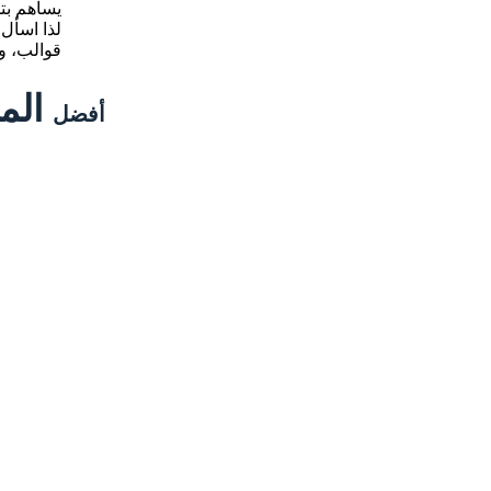
قوالب، وأ
المم
أفضل