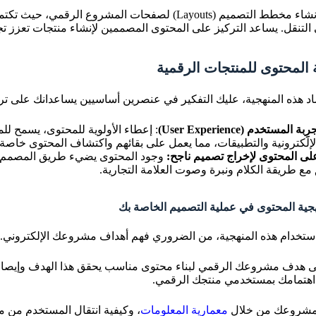
 إنشاء مخطط التصميم
(Layouts) لصفحات المشروع الرقمي، حيث ت
لتنقل. يساعد التركيز على المحتوى المصممين لإنشاء منتجات تعزز تجر
ة المحتوى
للمنتجات الرقمية
اد هذه المنهجية، عليك التفكير في عنصرين أساسيين يساعدانك على ترتي
لمستخدم (User Experience)
: إعطاء الأولوية للمحتوى، يسمح ل
الإلكترونية والتطبيقات، مما يعمل على بقائهم واكتشاف المحتوى خاص
 على المحتوى لإخراج تصميم ناجح:
وجود المحتوى يضيء طريق المصمم ل
مع طريقة الكلام ونبرة وصوت العلامة التجارية.
هجية المحتوى في عملية التصميم الخاصة بك
ستخدام هذه المنهجية، من الضروري فهم أهداف مشروعك الإلكتروني. 
ى هدف مشروعك الرقمي لبناء محتوى مناسب يحقق هذا الهدف وإيصال ا
 اهتمامك بمستخدمي منتجك الرقمي.
مشروعك من خلال
معمارية المعلومات
، وكيفية انتقال المستخدم من 