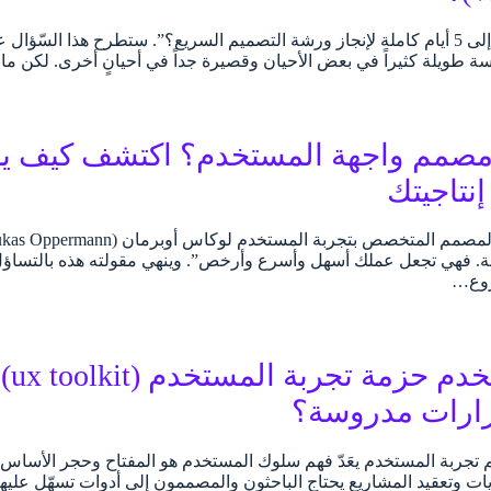
“هل أحتاجُ حقّاً إلى 5 أيام كاملة لإنجاز ورشة التصميم السريع؟”. ستطرح هذا 
مسة طويلة كثيراً في بعض الأحيان وقصيرة جداً في أحيانٍ أخرى. لكن ما
نتاجيتك
يم ui رائعة. فهي تجعل عملك أسهل وأسرع وأرخص”. وينهي مقولته هذه بالت
روع…
كيف
رارات مدروسة؟
تجربة المستخدم يعَدّ فهم سلوك المستخدم هو المفتاح وحجر الأساس ل
ديات وتعقيد المشاريع يحتاج الباحثون والمصممون إلى أدوات تسهّل علي