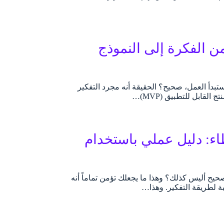
تصميم السريع (Design Sprint Process): من الفكرة إلى النموذج
تبدأ العمل، صحيح؟ الحقيقة أنه مجرد التفكير
لقابل للتطبيق (MVP)…
اء: دليل عملي باستخدام
يح أليس كذلك؟ وهذا ما يجعلك تؤمن تماماً أنه
ة لطريقة التفكير. وهذا…