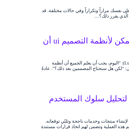
السّؤال على نفسك مراراً وتكراراً وفي حالات مختلفة. قد
 الّذي يقرر ذلك؟…
هل أنت مصمم واجهة المستخدم؟ اكتشف كيف يمكن لأنظمة التصميم ui أن
يقول الكاتب والمصمم المتخصص بتجربة المستخدم لوكاس أوبرمان (Lukas Oppermann): “اليوم، يجب أن يعلم الجميع أن أنظمة
ساؤل: “لكن هل سنحتاج المصممين بعد ذلك؟”. عادةً
 أستخدم حزمة تجربة المستخدم (ux toolkit) لتحليل سلوك المستخدم
إنشاء منتجات وخدمات ناجحة وتلبّي توقعاته.
هم هذه العملية وتضمن لهم اتخاذ قرارات مستندة