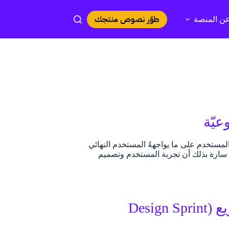
طوّر نصوص منتجك
ن المنصة
يّة
 “تركّز تجربة المستخدم على ما يواجههُ المستخدم النهائي
ي سارة بذلك أن تجربة المستخدم وتصميم
هل تحتاج حقّاً إلى 5 أيام في ورشة التصميم السريع (Design Sprint