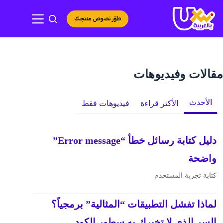
لتجاوز
لى
طوّر نصوص منتجك
لمحتوى
مقالات وفيديوهات
الأحدث
الأكتر قراءة
فيديوهات فقط
دليل كتابة رسائل خطأ “Error message”
واضحة
كتابة تجربة المستخدم
لماذا تفشل التطبيقات “المثالية” برمجياً؟
السر الذي لا تخبرك به سطور الكود