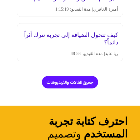
أميرة الغافري
| مدة الڤيديو: 1:15:19
كيف تتحول الضيافة إلى تجربة تترك أثراً
دائماً؟
ريا عابد
| مدة الڤيديو: 48:58
جميع المقالات والفيديوهات
احترف كتابة تجربة
المستخدم
وتصميم