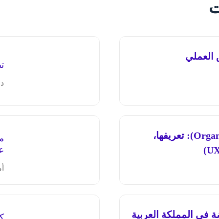
ت
تص
د.
الهياكل التنظيمية (Organizational Structures): تعريفها،
م
ع
أم
مع شركة CXHUB القابضة في المملكة العربية
كي