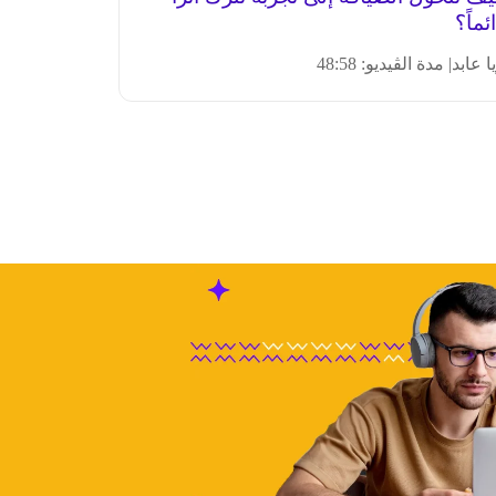
ئماً؟
ا عابد
| مدة الڤيديو: 48:58