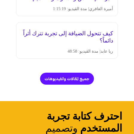
أميرة الغافري
| مدة الڤيديو: 1:15:19
كيف تتحول الضيافة إلى تجربة تترك أثراً
دائماً؟
ريا عابد
| مدة الڤيديو: 48:58
جميع المقالات والفيديوهات
احترف كتابة تجربة
المستخدم
وتصميم