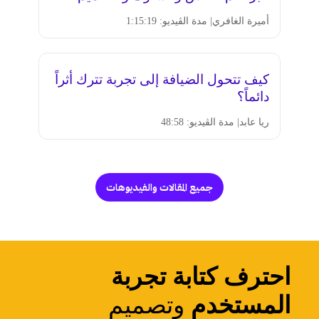
أميرة الغافري
| مدة الڤيديو: 1:15:19
كيف تتحول الضيافة إلى تجربة تترك أثراً
دائماً؟
ريا عابد
| مدة الڤيديو: 48:58
جميع المقالات والفيديوهات
احترف كتابة تجربة
المستخدم
وتصميم