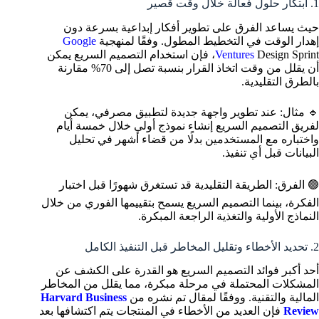
1. ابتكار حلول فعالة خلال وقت قصير
حيث يساعد الفرق على تطوير أفكار إبداعية بسرعة دون
إهدار الوقت في التخطيط المطول. وفقًا لمنهجية
Google
Ventures
Design Sprint، فإن استخدام التصميم السريع يمكن
أن يقلل من وقت اتخاذ القرار بنسبة تصل إلى 70% مقارنة
بالطرق التقليدية.
🔹 مثال: عند تطوير واجهة جديدة لتطبيق مصرفي، يمكن
لفريق التصميم السريع إنشاء نموذج أولي خلال خمسة أيام
واختباره مع المستخدمين بدلًا من قضاء أشهر في تحليل
البيانات قبل أي تنفيذ.
🟢 الفرق: الطريقة التقليدية قد تستغرق شهورًا قبل اختبار
الفكرة، بينما التصميم السريع يسمح بتقييمها الفوري من خلال
النماذج الأولية والتغذية الراجعة المبكرة.
2. تحديد الأخطاء وتقليل المخاطر قبل التنفيذ الكامل
أحد أكبر فوائد التصميم السريع هو القدرة على الكشف عن
المشكلات المحتملة في مرحلة مبكرة، مما يقلل من المخاطر
المالية والتقنية. ووفقًا لمقال تم نشره من
Harvard Business
Review
فإن العديد من الأخطاء في المنتجات يتم اكتشافها بعد