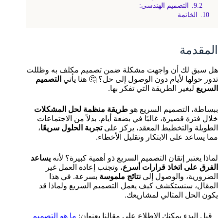
9.2.
التصميم الهندسي:
10.
الخاتمة
المقدمة
هل سبق لك أن واجهت مشكلة ضمن تصميم مكلف به وظللت
تدور حولها لأيام دون الوصول إلى حل؟ 🤔 هنا يأتي
التصميم
السريع
ليغير الطريقة التي تفكر بها.
ببساطة، التصميم السريع هو
طريقة منظمة لحل المشكلات
خلال فترة قصيرة، غالبًا في بضعة أيام. بدلاً من الاجتماعات
الطويلة والتخطيط المعقد، يركز على
تجربة الحلول سريعًا
،
مما يساعد على الابتكار وتقليل الأخطاء.
لماذا يعتبر إتقان التصميم السريع ذو أهمية كبيرة؟ لأنه
يساعد
الفرق على اتخاذ قرارات أسرع
، وتجنب إعادة العمل غير
الضرورية، والوصول إلى
نتائج ملموسة
بسرعة. في هذا
المقال، سنستكشف كيف يعمل التصميم السريع ولماذا قد
يكون الحل المثالي لمشاريعك.
قبل البدء يمكنك الإطلاع على مقالنا بعنوان:
ما هو التصميم