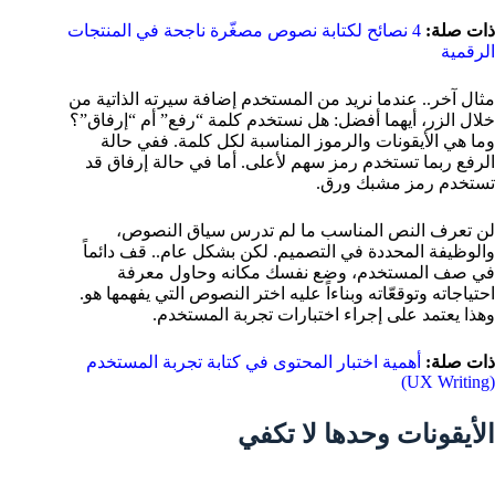
ذات صلة:
4 نصائح لكتابة نصوص مصغّرة ناجحة في المنتجات
الرقمية
مثال آخر.. عندما نريد من المستخدم إضافة سيرته الذاتية من
خلال الزر، أيهما أفضل: هل نستخدم كلمة “رفع” أم “إرفاق”؟
وما هي الأيقونات والرموز المناسبة لكل كلمة. ففي حالة
الرفع ربما تستخدم رمز سهم لأعلى. أما في حالة إرفاق قد
تستخدم رمز مشبك ورق.
لن تعرف النص المناسب ما لم تدرس سياق النصوص،
والوظيفة المحددة في التصميم. لكن بشكل عام.. قف دائماً
في صف المستخدم، وضع نفسك مكانه وحاول معرفة
احتياجاته وتوقعّاته وبناءاً عليه اختر النصوص التي يفهمها هو.
وهذا يعتمد على إجراء اختبارات تجربة المستخدم.
ذات صلة:
أهمية اختبار المحتوى في كتابة تجربة المستخدم
(UX Writing)
الأيقونات وحدها لا تكفي