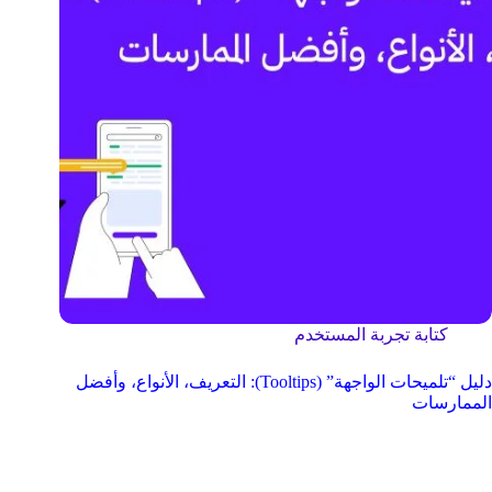
كتابة تجربة المستخدم
دليل “تلميحات الواجهة” (Tooltips): التعريف، الأنواع، وأفضل
الممارسات