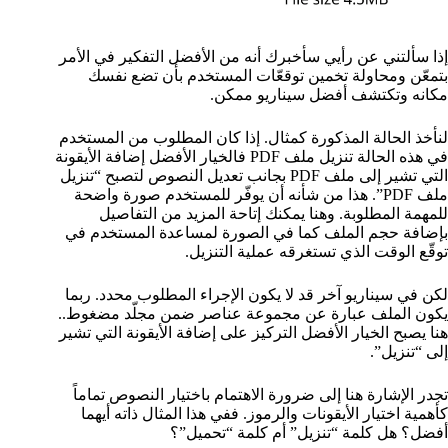
إذا سألتني عن رأيي سأخبرك أنه من الأفضل التفكير في الأمر
بتمعّن ومحاولة تخمين توقعّات المستخدم بأن تضع نفسك
مكانه وتكتشف أفضل سيناريو ممكن.
لنأخذ الحالة المذكورة كمثال. إذا كان المطلوب من المستخدم
في هذه الحالة تنزيل ملف PDF فالخيار الأفضل إضافة الأيقونة
التي تشير إلى ملف PDF بجانب تعديل النصوص لتصبح “تنزيل
ملف PDF”. هذا من شأنه أن يوفّر للمستخدم صورة واضحة
للمهمة المطلوبة. وهنا يمكنك إتاحة المزيد من التفاصيل
بإضافة حجم الملف كما في الصورة لمساعدة المستخدم في
توقّع الوقت الذي تستغرقه عملية التنزيل.
لكن في سيناريو آخر قد لا يكون الإجراء المطلوب محدد. ربما
يكون الملف عبارة عن مجموعة عناصر ضمن مجلّد مضغوط..
هنا يصبح الخيار الأفضل التركيز على إضافة الأيقونة التي تشير
إلى “تنزيل”.
تجدر الإشارة هنا إلى ضرورة الاهتمام باختيار النصوص تماماً
كأهمية اختيار الأيقونات والرموز. ففي هذا المثال ذاته أيهما
أفضل؟ هل كلمة “تنزيل” أم كلمة “تحميل”؟