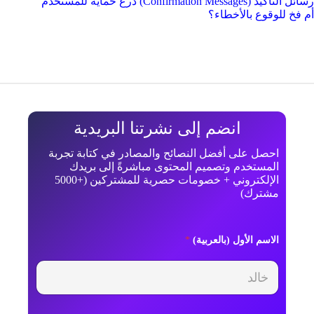
رسائل التأكيد (Confirmation Messages) درع حماية للمستخدم
أم فخ للوقوع بالأخطاء؟
انضم إلى نشرتنا البريدية
احصل على أفضل النصائح والمصادر في كتابة تجربة
المستخدم وتصميم المحتوى مباشرةً إلى بريدك
الإلكتروني + خصومات حصرية للمشتركين (+5000
مشترك)
ا
الاسم الأول (بالعربية)
*
ل
ا
س
م
ب
ر
ي