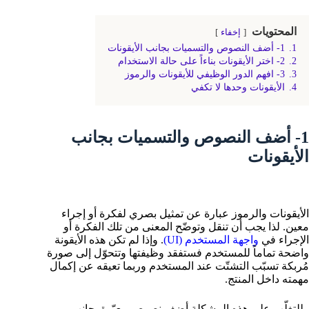
المحتويات
إخفاء
1.
1- أضف النصوص والتسميات بجانب الأيقونات
2.
2- اختر الأيقونات بناءاً على حالة الاستخدام
3.
3- افهم الدور الوظيفي للأيقونات والرموز
4.
الأيقونات وحدها لا تكفي
1- أضف النصوص والتسميات بجانب
الأيقونات
الأيقونات والرموز عبارة عن تمثيل بصري لفكرة أو إجراء
معين. لذا يجب أن تنقل وتوضّح المعنى من تلك الفكرة أو
الإجراء في
واجهة المستخدم (UI)
. وإذا لم تكن هذه الأيقونة
واضحة تماماً للمستخدم فستفقد وظيفتها وتتحوّل إلى صورة
مُربكة تسبّب التشتّت عند المستخدم وربما تعيقه عن إكمال
مهمته داخل المنتج.
وللتغلّب على هذه المشكلة أضف نصوص معبّرة بجانب