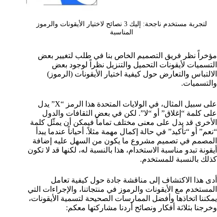
لتجربة مستخدم ناجحة: إليك 3 نصائح لاختيار الأيقونات والرموز
المناسبة
مؤخراً نظر فريق التصميم الخاص بنا في طلب لتغيير بعض
التسميات لأيقونات التحميل والتنزيل نظراً لوجود بعض
الالتباس والتعارض حول كيفية اختيار الأيقونات (الرموز)
والتسميات.
على سبيل المثال، في الولايات المتحدة هذا الرمز “X” يدل
على كلمة “إغلاق” أو “لا”. لكن في بعض الثقافات والدول
الأخرى قد يدل على معنى مختلف تماماً فيمكن أن يمثّل كلمة
“نعم” أو “تأكيد” في حالة إكمال مهمة مثلاً. أحياناً عندما يبدأ
المصمم في تصميم مشروع ما يكون من السهل عليه إضافة
أيقونة تبدو مناسبة الاستخدام، هذا بالنسبة له، لكنها قد لا تكون
كذلك بالنسبة للمستخدم.
أدى هذا الاكتشاف إلى مناقشة جادة حول كيفية تعامل
المستخدم مع الأيقونات والرموز في منتجاتنا، والإجراءات التي
يمكننا اتخاذها وأفضل الممارسات الصحيحة لتسمية الأيقونات،
وخرجنا بثلاثة أفكار ونصائح أردنا مشاركتها معكم: