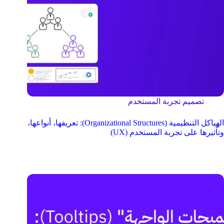
تصميم تجربة المستخدم
الهياكل التنظيمية (Organizational Structures): تعريفها، أنواعها،
وتأثيرها على تجربة المستخدم (UX)