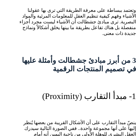
وتعتمد ببساطة على معرفة الطريقة التي ترى بها عقولنا
الأشياء وفهم كيفية تنظيم العقل للمعلومات المرئية والمواد
البصرية. ترى مبادئ جشطالت أن الأشياء ليست مجرد أجزاء
منفصلة بل هناك تفاعل بطريقة ما بينها يخلق أشكالاً ونماذج
جديدة ذات معنى.
3 من أبرز مبادئ جشطالت وأمثلة عليها
في تصميم المنتجات الرقمية
1- مبدأ التقارب (Proximity)
ينصّ مبدأ التقارب على أن الأشكال القريبة من بعضها يُنظر
إليها على أنها مجموعة واحدة.. ففي الصورة التالية سيدرك
العقل البشري للوهلة الأولى من ناحية اليمين أنه أمام