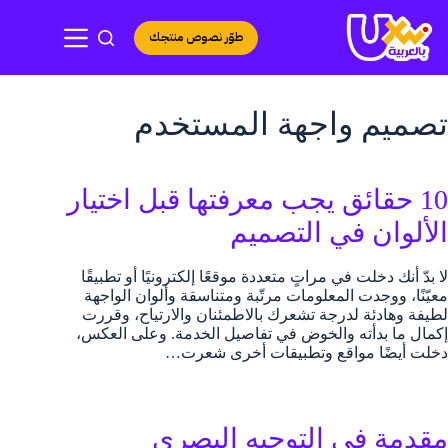
لتجاوز
لى
طوّر نصوص منتجك
لمحتوى
تصميم واجهة المستخدم
10 حقائق يجب معرفتها قبل اختيار
الألوان في التصميم
لا بدّ أنك دخلت في مراتٍ متعددة موقعًا إلكترونيًا أو تطبيقًا
معيّنًا، ووجدت المعلومات مرتّبة ومتناسقة وألوان الواجهة
لطيفة وهادئة لدرجة تشعرك بالاطمئنان والارتياح، وقررت
إكمال ما بدأته والخوض في تفاصيل الخدمة. وعلى العكس،
دخلت أيضًا مواقع وتطبيقات أخرى شعرت…
مقدمة في التوجيه البصري