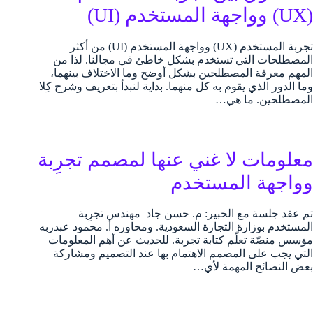
(UX) وواجهة المستخدم (UI)
تجربة المستخدم (UX) وواجهة المستخدم (UI) من أكثر
المصطلحات التي تستخدم بشكل خاطئ في مجالنا. لذا من
المهم معرفة المصطلحين بشكل أوضح وما الاختلاف بينهما،
وما الدور الذي يقوم به كل منهما. بداية لنبدأ بتعريف وشرح كِلا
المصطلحين. ما هي…
معلومات لا غني عنها لمصمم تجرِبة
وواجهة المستخدم
تم عقد جلسة مع الخبير: م. حسن جاد مهندس تجرِبة
المستخدم بوزارة التجارة السعودية. ومحاوره أ. محمود عبدربه
مؤسس منصّة تعلّم كتابة تجربة. للحديث عن أهم المعلومات
التي يجب على المصمم الاهتمام بها عند التصميم ومشاركة
بعض النصائح المهمة لأي…