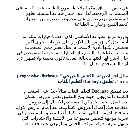
في نفس السباق يمكننا ملاحظة مربع الطابعة عند الكتابة على
المستندات الرقمية. لذا، عند اختيار طباعة المستند يظهر
للمستخدم مربع يحتوي على مجموعة صغيرة من الخيارات
كعدد النسخ وخيارات الطباعة.
بدوره مربع الطباعة الأساسي الذي أعطانا خيارات متقدمة
أيضاً. يدل كل زر من تلك الأزرار على مربعات أخرى أكثر
تخصص، لكنها نادرة الاستخدام. مثل تغيير حجم الصفحات
وطريقة طباعتها. بالطبع تلك الخيارات موجودة للمستخدم في
حال احتاج لها. لكنها بالحالة العادية تكون مخفية ولا تظهر إلا إذا
أراد المستخدم العمل بها.
مثال آخر لطريقة الكشف التدريجي “progressive disclosure
in ux”: تطبيق Duolingo لتعليم اللغات
يعد تطبيق Duolingo لتعلم اللغات مثالاً جيدًا على استخدام
الكشف التدريجي. حيث يتيح التطبيق تعلم الدروس بشكل
متسلسل، بحيث لا يمكن للمستخدم الانتقال إلى دروس
متقدمة قبل إكمال الدروس الأساسية. بعد إتمام الدرس الأول،
يتم فتح الدرس التالي تلقائيًا. كما يأخذ التطبيق المستخدم في
تجربة موجهة تتضمن مجموعة من الأسئلة والاختبارات التي
تسهل عليه معرفة موقعه الحالي وما ينبغي عليه فعله بعد