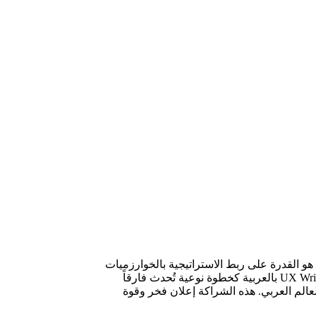
هو القدرة على ربط الاستراتيجية بالخوارزميات
والاستجابة المباشرة للمستخدم. ومن هذا المنطلق، تأتي شراكة Beamra مع منصة UX Writing بالعربية كخطوة نوعية تُحدث فارقاً
 (UX) والكتابة المصمّمة لها في العالم العربي. هذه الشراكة إعلان فخر وقوة