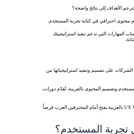
رجم الأهداف إلى نتائج واضحة؟
م محتوى احترافي في كتابة تجربة المستخدم.
اب المهارات التي تدعم تنفيذ استراتيجيتك
ابة.
 تساعد الشركات على تصميم وتنفيذ استراتيجياتها من
جربة المستخدم وتصميم المحتوى بالعربية، تُقدّم دورات،
إن اجتماع منصة تنفيذية متكاملة مثل Beamra مع مرجعٍ تعليمي عربي رائد مثل UX Writing بالعربية يفتح أمام المحترفين العرب فرصاً
ل تجربة المستخدم؟