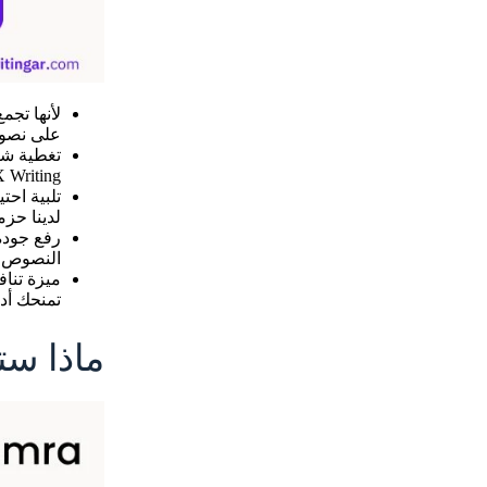
على نصوص 
UX Writing بالعربية فهذا يعني أن استراتيجية العميل، رحلته، واجهاته، وتحليله كلها ت
تلبية احت
لدينا حز
رفع جودة 
النصوص +
تمنحك أدو
ماذا ست