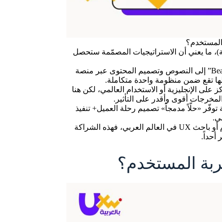
 المستخدم؟
داة تنفيذية (Beamra) وخبرة عربية متخصّصة (UX Writing بالعربية)، ما يعني أن الاستراتيجيات المصمّمة ستحصل
تغطية شاملة لمراحل رحلة وتجربة العميل: من التخطيط الاستراتيجي “عبر Beamra” إلى النصوص وتصميم المحتوى عبر منصة
 على الإنجليزية أو الاستخدام العالمي، لكن هنا
لمخرجات أقوى وأقدر على التأثير.
وفّر «حلّاً مدمجاً» تصميم رحلة العميل+ تنفيذ
ي.
ميزة تنافسية للمختص العربي: إذا كنت مصمّم واجهات أو كاتب تجربة المستخدم أو باحث UX في العالم العربي، فهذه الشراكة
أحداً.
ربة المستخدم؟