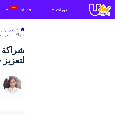
لتجاوز
لى
جديد
الدورات
الخدمات
لمحتوى
دروس وم
الرئيسية
شراكة استراتيجية تجمع بين Beamra و UX Writing بالعربية لتع
لتعزيز 