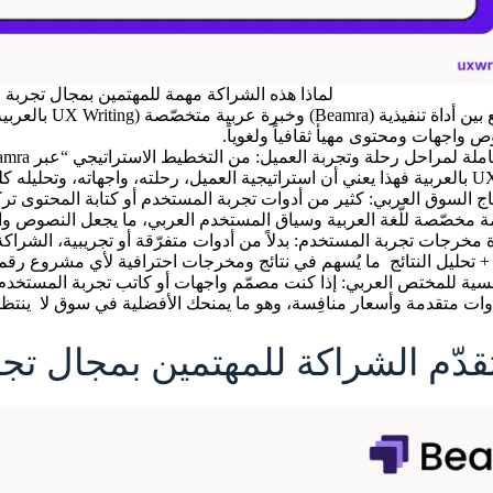
لماذا هذه الشراكة مهمة للمهتمين بمجال تجربة
لأنها تجمع بين أ
واجهات ومحتوى مهيأ ثقافياً ولغوياً.
قع ضمن منظومة واحدة متكاملة.
ياج السوق العربي: كثير من أدوات تجربة المستخدم أو كتابة المحتوى تركز
مة مخصّصة للّغة العربية وسياق المستخدم العربي، ما يجعل النصوص وا
مخرجات تجربة المستخدم: بدلاً من أدوات متفرّقة أو تجريبية، الشراكة ت
 تحليل النتائج ما يُسهم في نتائج ومخرجات احترافية لأي مشروع رقم
ات متقدمة وأسعار منافِسة، وهو ما يمنحك الأفضلية في سوق لا ينتظر 
قدّم الشراكة للمهتمين بمجال تج