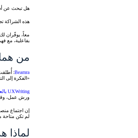
هل تبحث عن أدو
هذه الشراكة تج
معاً، يوفّران 
بفاعلية، مع فه
من هما 
Beamra
«الفكرة إلى التن
UXWriting بالعربية:
ورش عمل، وقوا
لم تكن متاحة م
لماذا ه