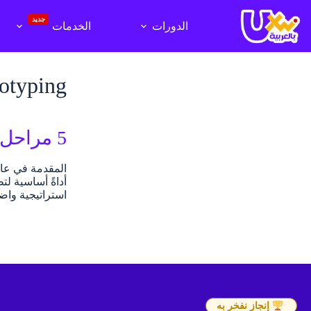
لتجاوز
لى
جديد
الدورات
الخدمات
لمحتوى
otyping
5 مراحل لعمليّة التصميم السريع الناجحة
أداةً أساسية ل
استراتيجية وا
إنجاز نفخر به