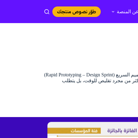
طوّر نصوص منتجك
ن المنصة
المقدمة في عالم يتطلب الابتكار والتصميم وإطلاق المشاريع بشكل أسرع، أصبح التصميم السريع (Rapid Prototyping – Design Sprint)
 أكثر من مجرد تقليص للوقت، بل يتطلب