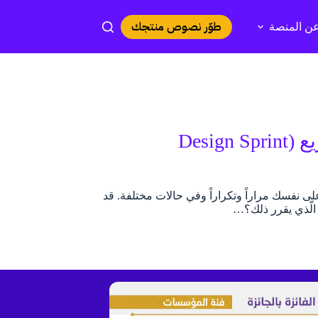
طوّر نصوص منتجك
ن المنصة
هل تحتاج حقّاً إلى 5 أيام في ورشة التصميم السريع (Design Sprint
السّؤال على نفسك مراراً وتكراراً وفي حالات مختلفة. قد
 الّذي يقرر ذلك؟…