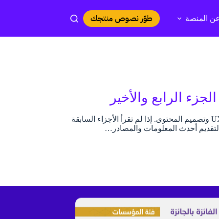
طوّر نصوص منتجك
ن المنصة
وصلنا اليوم إلى الجزء الرابع والأخير من سلسلتنا المميزة أهم مصطلحات الـ UX Writing وتصميم المحتوى. إذا لم تقرأ الأجزاء السابقة
ئمًا لتقديم أحدث المعلومات والمصادر…