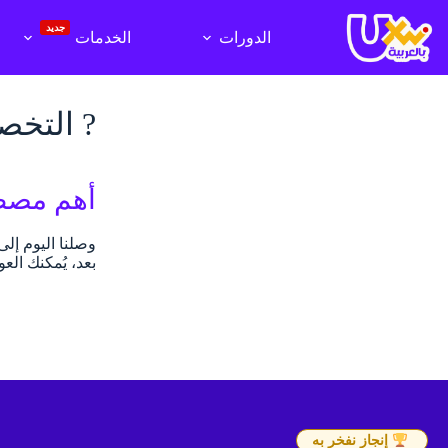
لتجاوز
لى
جديد
الدورات
الخدمات
لمحتوى
? التخصيص – ion
أهم مصطلحات الـ UX Writing و
بعد، يُمكنك الع
إنجاز نفخر به