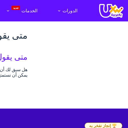
لتجاوز
لى
جديد
الدورات
الخدمات
لمحتوى
متى يقو
متى يقول
هل سبق لك أن تس
يمكن أن نستمتع
إنجاز نفخر به