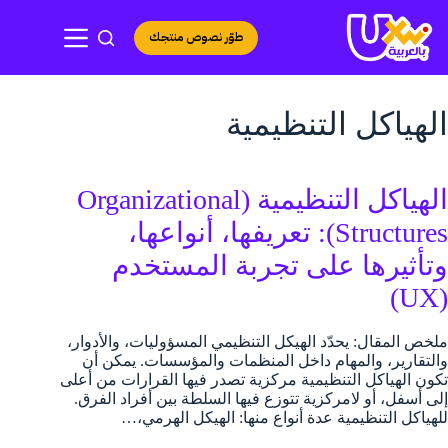
لتجاوز
لى
طوّر نصوص منتجك
لمحتوى
الهياكل التنظيمية
الهياكل التنظيمية (Organizational
Structures): تعريفها، أنواعها،
وتأثيرها على تجربة المستخدم
(UX)
ملخص المقال: يحدّد الهيكل التنظيمي المسؤوليات، والأدوار،
والتقارير، والمهام داخل المنظمات والمؤسسات. يمكن أن
تكون الهياكل التنظيمية مركزية تصدر فيها القرارات من أعلى
إلى أسفل، أو لامركزية تتوزع فيها السلطة بين أفراد الفرق.
للهياكل التنظيمية عدة أنواع منها: الهيكل الهرمي،…