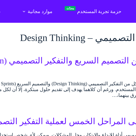
محدّث
حزمة تجربة المستخدم
موارد مجانية
ع
يمي – Design Thinking
الف
مستخدم. ورغم أن كلاهما يهدف إلى تقديم حلول مبتكرة، إلا أن لكل منهم
 بينهما،…
ى المراحل الخمس لعملية التفكير التص
لتصميمي أداة للإبداع والابتكار، وحل المشكلات. ويمكن لأي شخص استخ