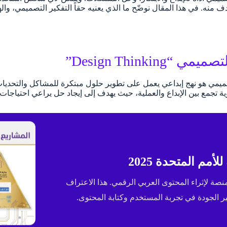
ف منه. في هذا المقال نوضّح ما الذي يعنيه حقاً التفكير التصميمي، و
 “Design Thinking”
صميمي هو نهج إبداعي يعمل على تطوير حلول مبتكرة للمشاكل والتحديات ا
 قوية تجمع بين الإبداع والعملية، حيث يهدف إلى إيجاد حل يراعي احتي
مم المتحدة 2025
ى جائزة الإسكوا (ESCWA) لعام 2025 كأفضل منصة لإثراء المحتوى العربي الرقمي. هذا الاعتراف
الجودة في تجربة المستخدم وكتابة المحتوى.