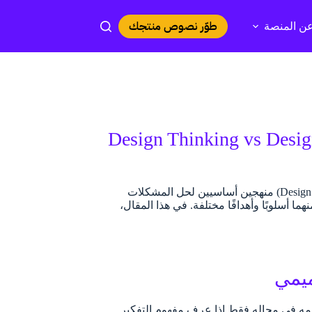
طوّر نصوص منتجك
ن المنصة
رق بين التصميم السريع والتفكير التصميمي (Design Thinking vs Design
المقدمة يُعتبر كل من التفكير التصميمي (Design Thinking) والتصميم السريع (Design Sprints) منهجين أساسيين لحل المشكلات
ا أسلوبًا وأهدافًا مختلفة. في هذا المقال،
ميمي
دامه في مجاله فقط إذا عرف مفهوم التفكير