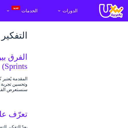
لتجاوز
لى
جديد
الدورات
الخدمات
لمحتوى
التفكير التصم
Sprints)
وتحسين تجربة ال
سنستعرض الفرق
تعرّف عل
يعدّ التفكير ا