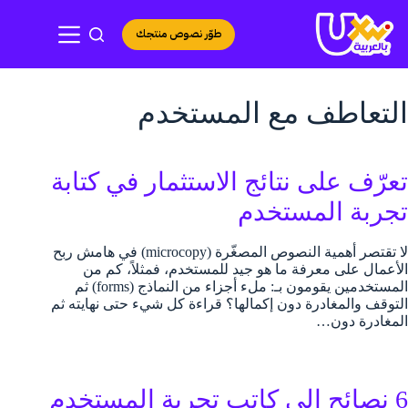
لتجاوز
لى
طوّر نصوص منتجك
لمحتوى
التعاطف مع المستخدم
تعرّف على نتائج الاستثمار في كتابة
تجربة المستخدم
لا تقتصر أهمية النصوص المصغّرة (microcopy) في هامش ربح
الأعمال على معرفة ما هو جيد للمستخدم، فمثلاً، كم من
المستخدمين يقومون بـ: ملء أجزاء من النماذج (forms) ثم
التوقف والمغادرة دون إكمالها؟ قراءة كل شيء حتى نهايته ثم
المغادرة دون…
6 نصائح إلى كاتب تجربة المستخدم