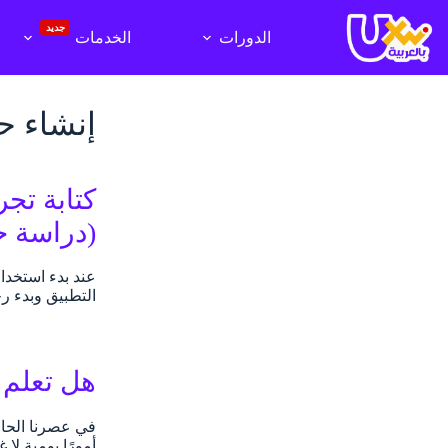
لتجاوز
لى
جديد
الدورات
الخدمات
لمحتوى
إنشاء 
كتابة تج
(دراسة ح
التطبيق وبدء رحلتك معه.
هل تعلم 
في عصرنا الحال
أمورًا يومية لا