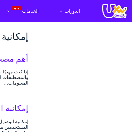
لتجاوز
لى
جديد
الدورات
الخدمات
لمحتوى
إمكانية الوصو
أهم مصطلحات الـ  Writing
إذا كنت مهتمًا
والمصطلحات المت
المعلومات…
إمكانية الوصول 
المستخدمين من 