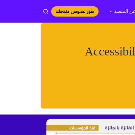
طوّر نصوص منتجك
ن المنصة