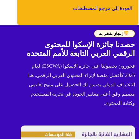
العودة إلى مرجع المصطلحات
إنجاز نفخر به
حصدنا جائزة الإسكوا للمحتوى
الرقمي العربي التابعة للأمم المتحدة
فخورون بحصولنا على جائزة الإسكوا (ESCWA) لعام
2025 كأفضل منصة لإثراء المحتوى العربي الرقمي. هذا
الاعتراف الدولي يضمن لك الحصول على منهج تعليمي
مصمم وفق أعلى معايير الجودة في تجربة المستخدم
وكتابة المحتوى.